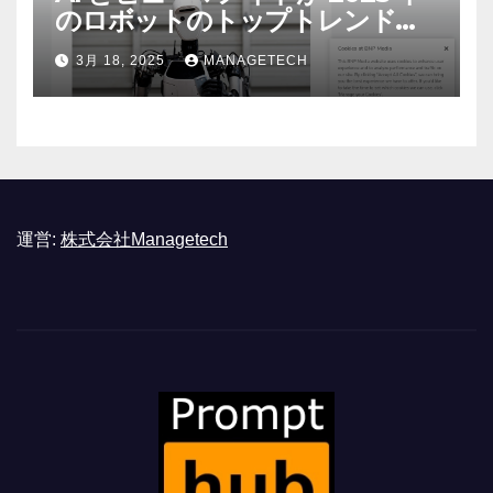
のロボットのトップトレンドに |
ASSEMBLY
3月 18, 2025
MANAGETECH
運営:
株式会社Managetech