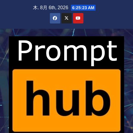
Skip
木. 8月 6th, 2026
6:25:23 AM
to
content