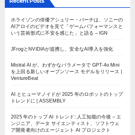
Recent Posts
ペ
ー
ホライゾンの俳優アシュリー・バーチは、ソニーの
AIアロイのビデオを見て「ゲームパフォーマンスと
ジ
いう芸術形式に不安を感じた」と語る – IGN
送
JFrogとNVIDIAが提携し、安全なAI導入を強化
り
Mistral AI が、わずかなパラメータで GPT-4o Mini
を上回る新しいオープンソース モデルをリリース |
VentureBeat
AI とヒューマノイドが 2025 年のロボットのトップ
トレンドに | ASSEMBLY
2025 年のトップ AI トレンド: 人工知能の今後 – エ
ンジニア、データ サイエンティスト、ソフトウェ
ア開発者向けのエージェント AI プロジェクト