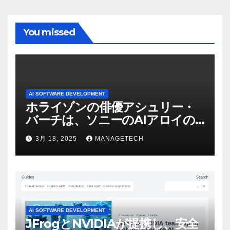
You missed
AI SOFTWARE DEVELOPMENT
ホライゾンの俳優アシュリー・
バーチは、ソニーのAIアロイの
ビデオを見て「ゲームパフォー
3月 18, 2025
MANAGETECH
マンスという芸術形式に不安を
感じた」と語る – IGN
AI SOFTWARE DEVELOPMENT
JFrogとNVIDIAが提携し、安全