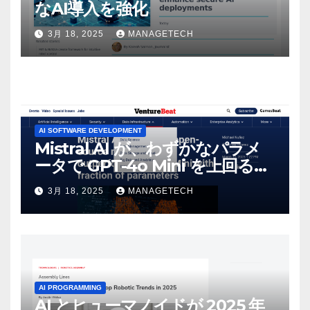
なAI導入を強化
3月 18, 2025
MANAGETECH
AI SOFTWARE DEVELOPMENT
Mistral AI が、わずかなパラメ
ータで GPT-4o Mini を上回る新
しいオープンソース モデルをリ
3月 18, 2025
MANAGETECH
リース | VentureBeat
AI PROGRAMMING
AI とヒューマノイドが 2025 年