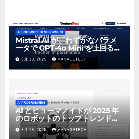
AI SOFTWARE DEVELOPMENT
Mistral AI が、わずかなパラメ
ータで GPT-4o Mini を上回る新
しいオープンソース モデルをリ
3月 18, 2025
MANAGETECH
リース | VentureBeat
AI PROGRAMMING
AI とヒューマノイドが 2025 年
のロボットのトップトレンドに |
ASSEMBLY
3月 18, 2025
MANAGETECH