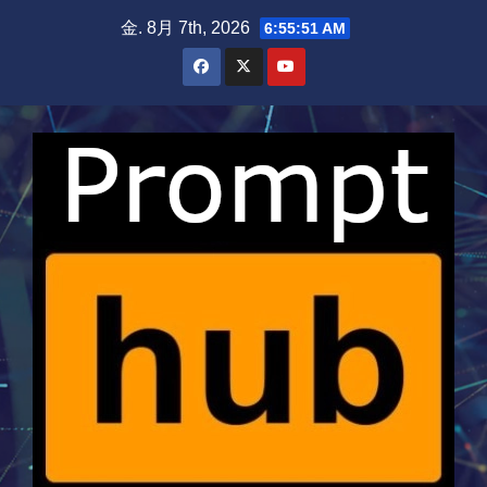
Skip
金. 8月 7th, 2026
6:55:52 AM
to
content