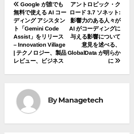
投
Google が誰でも
アントロピック・ク
無料で使える AI コー
ロード 3.7 ソネット:
稿
ディング アシスタン
影響力のある人々が
ナ
ト「Gemini Code
AI がコーディングに
Assist」をリリース
与える影響について
ビ
– Innovation Village
意見を述べる、
ゲ
| テクノロジー、製品
GlobalData が明らか
レビュー、ビジネス
に
ー
シ
ョ
By
Managetech
ン