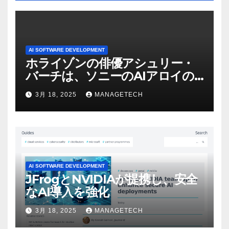
AI SOFTWARE DEVELOPMENT
ホライゾンの俳優アシュリー・
バーチは、ソニーのAIアロイの
ビデオを見て「ゲームパフォー
3月 18, 2025
MANAGETECH
マンスという芸術形式に不安を
感じた」と語る – IGN
AI SOFTWARE DEVELOPMENT
JFrogとNVIDIAが提携し、安全
なAI導入を強化
3月 18, 2025
MANAGETECH