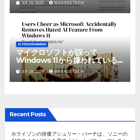
3月 18, 2025
MANAGETECH
リック ラジオ: WNIJ および
WNIU
AI PROGRAMMING
マイクロソフトが誤って
Windows 11から嫌われている
AI機能を削除したことにユーザ
3月 18, 2025
MANAGETECH
ーが歓喜
Recent Posts
ホライゾンの俳優アシュリー・バーチは、ソニーの