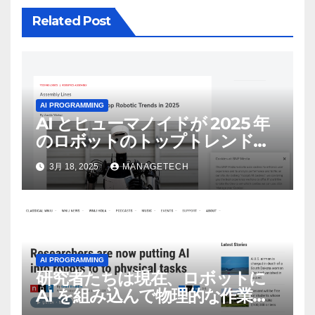
Related Post
AI PROGRAMMING
AI とヒューマノイドが 2025 年
のロボットのトップトレンドに |
ASSEMBLY
3月 18, 2025
MANAGETECH
AI PROGRAMMING
研究者たちは現在、ロボットに
AI を組み込んで物理的な作業を
実行させている | ノーザン パブ