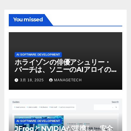
You missed
AI SOFTWARE DEVELOPMENT
ホライゾンの俳優アシュリー・
バーチは、ソニーのAIアロイの
ビデオを見て「ゲームパフォー
3月 18, 2025
MANAGETECH
マンスという芸術形式に不安を
感じた」と語る – IGN
AI SOFTWARE DEVELOPMENT
JFrogとNVIDIAが提携し、安全