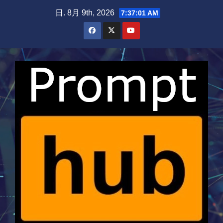
Skip
日. 8月 9th, 2026
7:37:02 AM
to
content