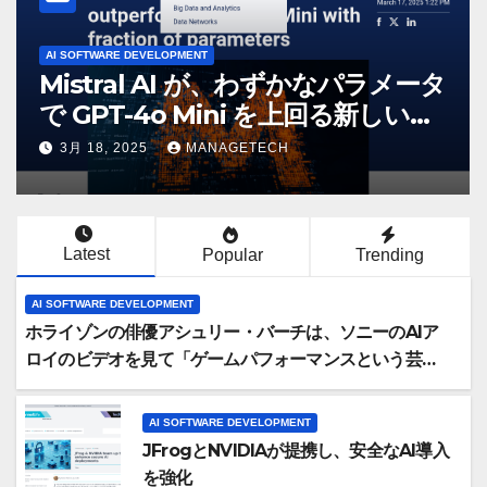
AI SOFTWARE DEVELOPMENT
Mistral AI が、わずかなパラメータ
で GPT-4o Mini を上回る新しいオ
ープンソース モデルをリリース |
3月 18, 2025
MANAGETECH
VentureBeat
Latest
Popular
Trending
AI SOFTWARE DEVELOPMENT
ホライゾンの俳優アシュリー・バーチは、ソニーのAIア
ロイのビデオを見て「ゲームパフォーマンスという芸術
形式に不安を感じた」と語る – IGN
AI SOFTWARE DEVELOPMENT
JFrogとNVIDIAが提携し、安全なAI導入
を強化