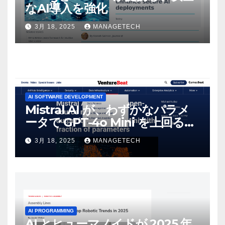
なAI導入を強化
3月 18, 2025
MANAGETECH
AI SOFTWARE DEVELOPMENT
Mistral AI が、わずかなパラメ
ータで GPT-4o Mini を上回る新
しいオープンソース モデルをリ
3月 18, 2025
MANAGETECH
リース | VentureBeat
AI PROGRAMMING
AI とヒューマノイドが 2025 年