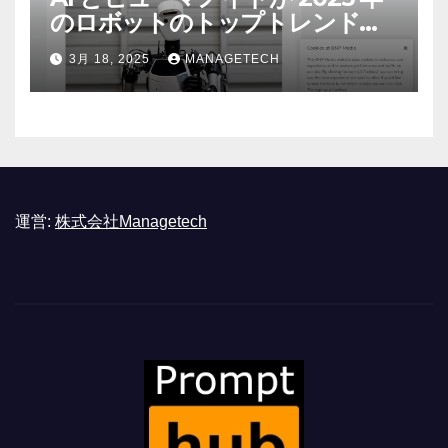
のロボットのトップトレンドに |
ASSEMBLY
3月 18, 2025
MANAGETECH
運営:
株式会社Managetech