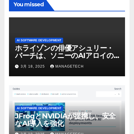
You missed
AI SOFTWARE DEVELOPMENT
ホライゾンの俳優アシュリー・
バーチは、ソニーのAIアロイの
ビデオを見て「ゲームパフォー
3月 18, 2025
MANAGETECH
マンスという芸術形式に不安を
感じた」と語る – IGN
AI SOFTWARE DEVELOPMENT
JFrogとNVIDIAが提携し、安全
なAI導入を強化