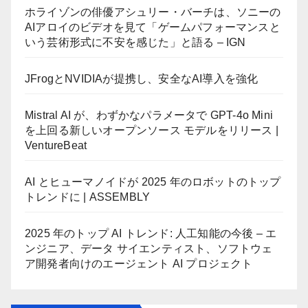
ー
ホライゾンの俳優アシュリー・バーチは、ソニーの
AIアロイのビデオを見て「ゲームパフォーマンスと
ジ
いう芸術形式に不安を感じた」と語る – IGN
送
JFrogとNVIDIAが提携し、安全なAI導入を強化
り
Mistral AI が、わずかなパラメータで GPT-4o Mini
を上回る新しいオープンソース モデルをリリース |
VentureBeat
AI とヒューマノイドが 2025 年のロボットのトップ
トレンドに | ASSEMBLY
2025 年のトップ AI トレンド: 人工知能の今後 – エ
ンジニア、データ サイエンティスト、ソフトウェ
ア開発者向けのエージェント AI プロジェクト