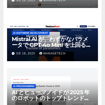
3月 18, 2025
MANAGETECH
AI SOFTWARE DEVELOPMENT
Mistral AI が、わずかなパラメ
ータで GPT-4o Mini を上回る新
しいオープンソース モデルをリ
3月 18, 2025
MANAGETECH
リース | VentureBeat
AI PROGRAMMING
AI とヒューマノイドが 2025 年
のロボットのトップトレンドに |
ASSEMBLY