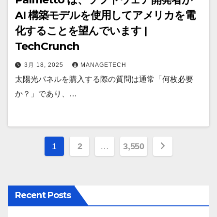
AI 構築モデルを使用してアメリカを電
化することを望んでいます |
TechCrunch
3月 18, 2025
MANAGETECH
太陽光パネルを購入する際の質問は通常「何枚必要
か？」であり、…
投
1
2
…
3,550
稿
の
Recent Posts
ペ