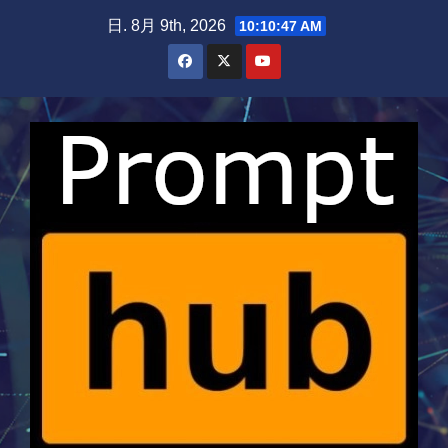
Skip
日. 8月 9th, 2026
10:10:48 AM
to
content