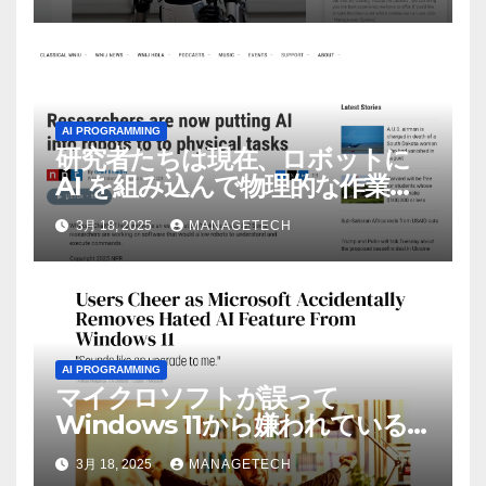
AI PROGRAMMING
研究者たちは現在、ロボットに
AI を組み込んで物理的な作業を
実行させている | ノーザン パブ
3月 18, 2025
MANAGETECH
リック ラジオ: WNIJ および
WNIU
AI PROGRAMMING
マイクロソフトが誤って
Windows 11から嫌われている
AI機能を削除したことにユーザ
3月 18, 2025
MANAGETECH
ーが歓喜