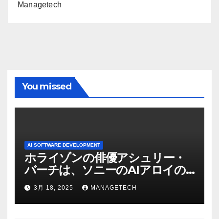
Managetech
You missed
AI SOFTWARE DEVELOPMENT
ホライゾンの俳優アシュリー・
バーチは、ソニーのAIアロイの
ビデオを見て「ゲームパフォー
3月 18, 2025
MANAGETECH
マンスという芸術形式に不安を
感じた」と語る – IGN