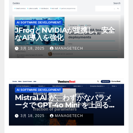
AI SOFTWARE DEVELOPMENT
JFrogとNVIDIAが提携し、安全
なAI導入を強化
3月 18, 2025
MANAGETECH
AI SOFTWARE DEVELOPMENT
Mistral AI が、わずかなパラメ
ータで GPT-4o Mini を上回る新
しいオープンソース モデルをリ
3月 18, 2025
MANAGETECH
リース | VentureBeat