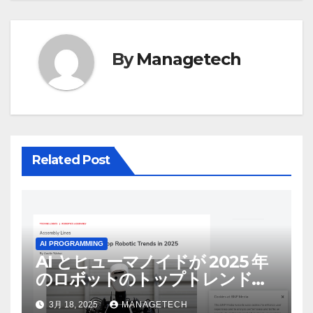
ゲ
ー
By
Managetech
シ
ョ
ン
Related Post
AI PROGRAMMING
AI とヒューマノイドが 2025 年
のロボットのトップトレンドに |
ASSEMBLY
3月 18, 2025
MANAGETECH