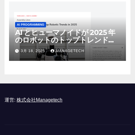
AI PROGRAMMING
AI とヒューマノイドが 2025 年
のロボットのトップトレンドに |
ASSEMBLY
3月 18, 2025
MANAGETECH
運営:
株式会社Managetech