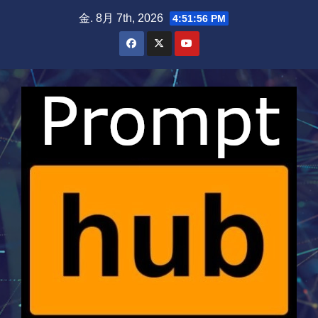
Skip
金. 8月 7th, 2026
4:51:57 PM
to
content