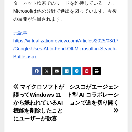
ターネット検索でのリードを維持している一方、
Microsoftは他の分野で進出を図っています。今後
の展開が注目されます。
元記事:
https://virtualizationreview.com/Articles/2025/03/17
/Google-Uses-AI-to-Fend-Off-Microsoft-in-Search-
Battle.aspx
投
マイクロソフトが
シスコがエージェン
誤ってWindows 11
ト型 AI コラボレーシ
稿
から嫌われているAI
ョンで道を切り開く
ナ
機能を削除したこと
にユーザーが歓喜
ビ