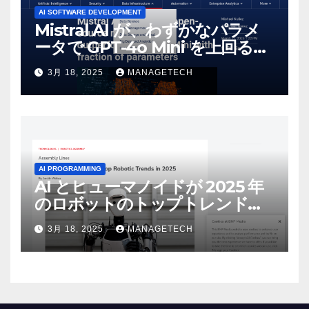
AI SOFTWARE DEVELOPMENT
Mistral AI が、わずかなパラメ
ータで GPT-4o Mini を上回る新
しいオープンソース モデルをリ
3月 18, 2025
MANAGETECH
リース | VentureBeat
AI PROGRAMMING
AI とヒューマノイドが 2025 年
のロボットのトップトレンドに |
ASSEMBLY
3月 18, 2025
MANAGETECH