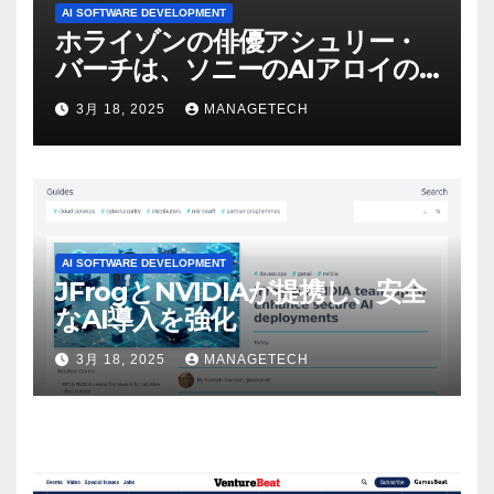
AI SOFTWARE DEVELOPMENT
ホライゾンの俳優アシュリー・
バーチは、ソニーのAIアロイの
ビデオを見て「ゲームパフォー
3月 18, 2025
MANAGETECH
マンスという芸術形式に不安を
感じた」と語る – IGN
AI SOFTWARE DEVELOPMENT
JFrogとNVIDIAが提携し、安全
なAI導入を強化
3月 18, 2025
MANAGETECH