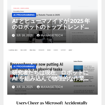
AI PROGRAMMING
AI とヒューマノイドが 2025 年
のロボットのトップトレンドに |
ASSEMBLY
3月 18, 2025
MANAGETECH
AI PROGRAMMING
研究者たちは現在、ロボットに
AI を組み込んで物理的な作業を
実行させている | ノーザン パブ
3月 18, 2025
MANAGETECH
リック ラジオ: WNIJ および
WNIU