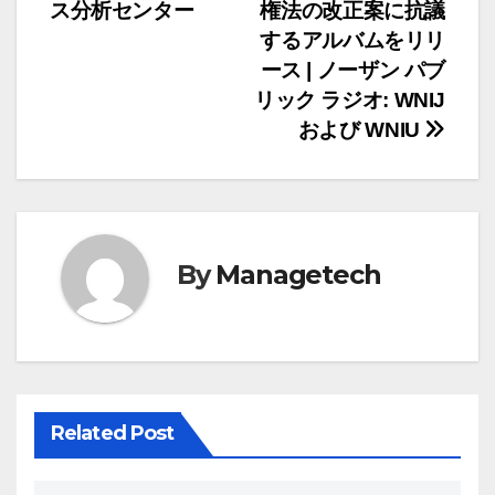
稿
ス分析センター
権法の改正案に抗議
ナ
するアルバムをリリ
ース | ノーザン パブ
ビ
リック ラジオ: WNIJ
ゲ
および WNIU
ー
シ
ョ
By
Managetech
ン
Related Post