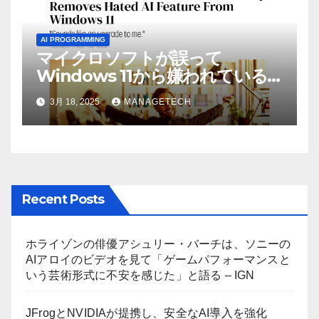
AI PROGRAMMING
マイクロソフトが誤って
Windows 11から嫌われている
AI機能を削除したことにユーザ
3月 18, 2025
MANAGETECH
ーが歓喜
Recent Posts
ホライゾンの俳優アシュリー・バーチは、ソニーの
AIアロイのビデオを見て「ゲームパフォーマンスと
いう芸術形式に不安を感じた」と語る – IGN
JFrogとNVIDIAが提携し、安全なAI導入を強化