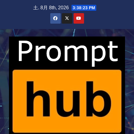
Skip
土. 8月 8th, 2026
3:38:23 PM
to
content