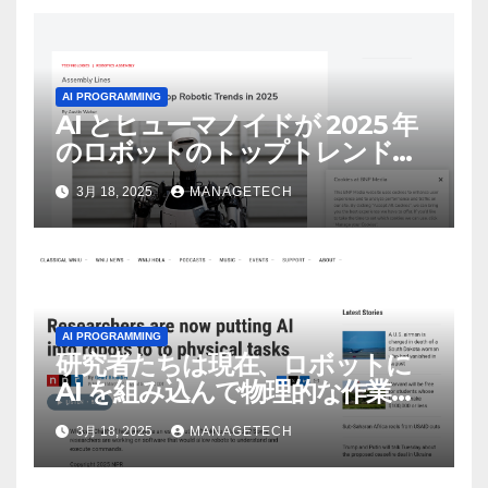
AI PROGRAMMING
AI とヒューマノイドが 2025 年
のロボットのトップトレンドに |
ASSEMBLY
3月 18, 2025
MANAGETECH
AI PROGRAMMING
研究者たちは現在、ロボットに
AI を組み込んで物理的な作業を
実行させている | ノーザン パブ
3月 18, 2025
MANAGETECH
リック ラジオ: WNIJ および
WNIU