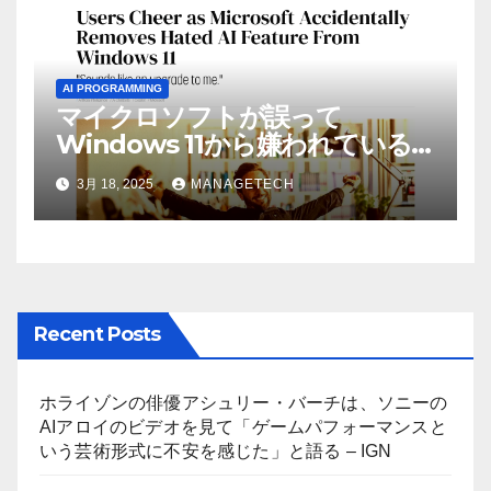
AI PROGRAMMING
マイクロソフトが誤って
Windows 11から嫌われている
AI機能を削除したことにユーザ
3月 18, 2025
MANAGETECH
ーが歓喜
Recent Posts
ホライゾンの俳優アシュリー・バーチは、ソニーの
AIアロイのビデオを見て「ゲームパフォーマンスと
いう芸術形式に不安を感じた」と語る – IGN