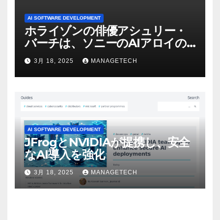
AI SOFTWARE DEVELOPMENT
ホライゾンの俳優アシュリー・
バーチは、ソニーのAIアロイの
ビデオを見て「ゲームパフォー
3月 18, 2025
MANAGETECH
マンスという芸術形式に不安を
感じた」と語る – IGN
AI SOFTWARE DEVELOPMENT
JFrogとNVIDIAが提携し、安全
なAI導入を強化
3月 18, 2025
MANAGETECH