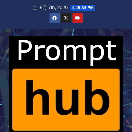
Skip
金. 8月 7th, 2026
4:45:34 PM
to
content