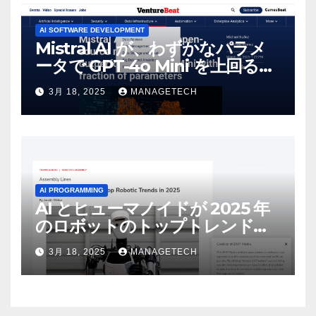
AI SOFTWARE DEVELOPMENT
Mistral AI が、わずかなパラメ
ータで GPT-4o Mini を上回る新
しいオープンソース モデルをリ
3月 18, 2025
MANAGETECH
リース | VentureBeat
AI PROGRAMMING
AI とヒューマノイドが 2025 年
のロボットのトップトレンドに |
ASSEMBLY
3月 18, 2025
MANAGETECH