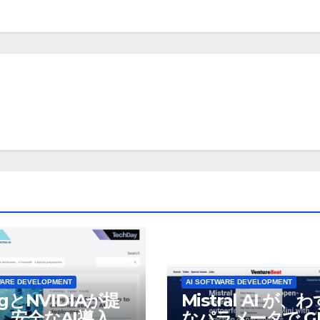
WARE DEVELOPMENT
AI SOFTWARE DEVELOPMENT
ogとNVIDIAが提
Mistral AI が、
、安全なAI導入を
なパラメータで GP