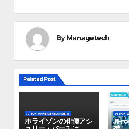
ナ
ビ
ゲ
By
Managetech
ー
シ
ョ
ン
Related Post
AI SOFTWARE DEVELOPMENT
AI SOFT
ホライゾンの俳優アシ
JFr
ュリー・バーチは、ソ
携し