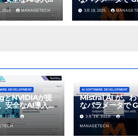
4o Mini を上回
, 2025
MANAGETECH
3月 18, 2025
MANAGET
いオープンソース
デルをリリース |
VentureBeat
WARE DEVELOPMENT
AI SOFTWARE DEVELOPMENT
ogとNVIDIAが提
Mistral AI が、
、安全なAI導入を
なパラメータで G
4o Mini を上回
8, 2025
3月 18, 2025
いオープンソース
ETECH
デルをリリース |
MANAGETECH
VentureBeat