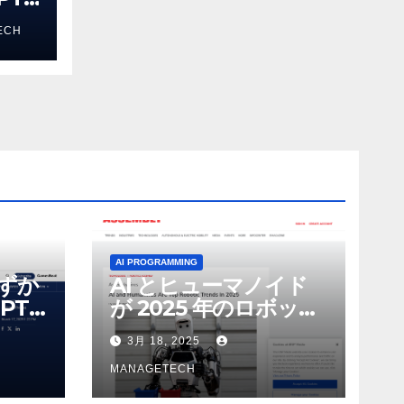
る新し
ECH
 モ
AI PROGRAMMING
わずか
AI とヒューマノイド
PT-
が 2025 年のロボット
る新し
のトップトレンドに |
3月 18, 2025
 モ
ASSEMBLY
MANAGETECH