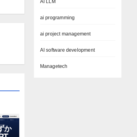
AI LLM
ai programming
ai project management
AI software development
Managetech
わずか
T-