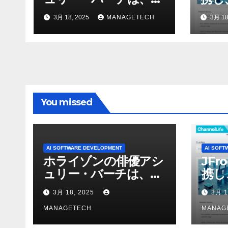
ニーのAIアロイのビデ
強化
3月 18, 2025
MANAGETECH
3月 18
オを見て「ゲームパフ
ォーマンスという芸術
形式に不安を感じた」
と語る – IGN
You missed
AI SOFTWARE DEVELOPMENT
AI SOFT
ホライゾンの俳優アシ
JFr
ュリー・バーチは、ソ
携し
ニーのAIアロイのビデ
強化
3月 18, 2025
3月 1
オを見て「ゲームパフ
ォーマンスという芸術
MANAGETECH
MANAG
形式に不安を感じた」