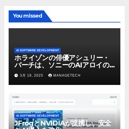
You missed
AI SOFTWARE DEVELOPMENT
ホライゾンの俳優アシュリー・
バーチは、ソニーのAIアロイの
ビデオを見て「ゲームパフォー
3月 18, 2025
MANAGETECH
マンスという芸術形式に不安を
感じた」と語る – IGN
AI SOFTWARE DEVELOPMENT
JFrogとNVIDIAが提携し、安全