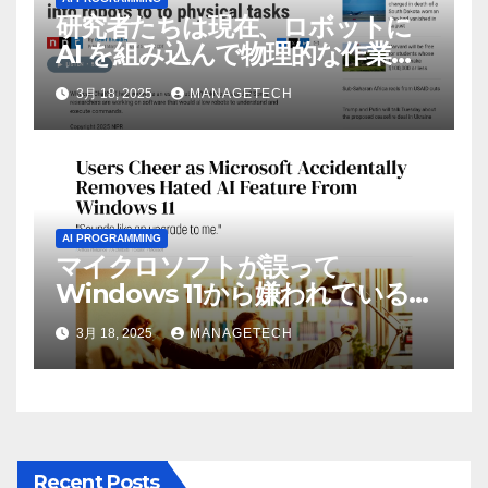
研究者たちは現在、ロボットに
AI を組み込んで物理的な作業を
実行させている | ノーザン パブ
3月 18, 2025
MANAGETECH
リック ラジオ: WNIJ および
WNIU
AI PROGRAMMING
マイクロソフトが誤って
Windows 11から嫌われている
AI機能を削除したことにユーザ
3月 18, 2025
MANAGETECH
ーが歓喜
Recent Posts