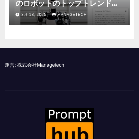
のロボットのトップトレンドに |
ASSEMBLY
3月 18, 2025
MANAGETECH
運営:
株式会社Managetech