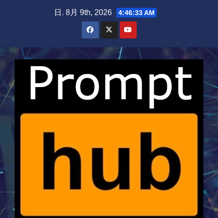
Skip
日. 8月 9th, 2026
4:46:34 AM
to
content