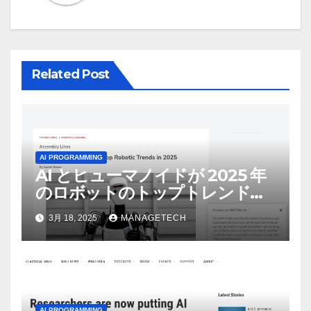
ョ
ン
Related Post
AI PROGRAMMING
AI とヒューマノイドが 2025 年
のロボットのトップトレンドに |
ASSEMBLY
3月 18, 2025
MANAGETECH
AI PROGRAMMING