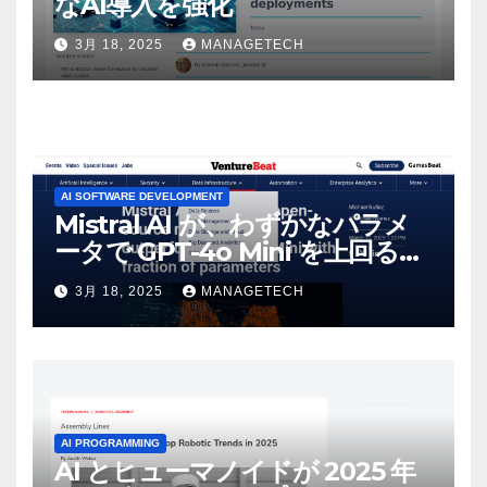
なAI導入を強化
3月 18, 2025
MANAGETECH
AI SOFTWARE DEVELOPMENT
Mistral AI が、わずかなパラメ
ータで GPT-4o Mini を上回る新
しいオープンソース モデルをリ
3月 18, 2025
MANAGETECH
リース | VentureBeat
AI PROGRAMMING
AI とヒューマノイドが 2025 年