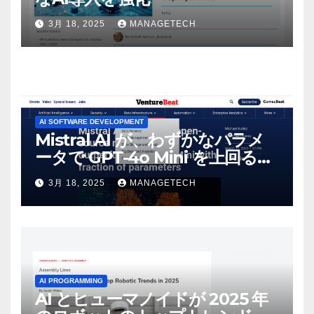
3月 18, 2025
MANAGETECH
AI SOFTWARE DEVELOPMENT
Mistral AI が、わずかなパラメ
ータで GPT-4o Mini を上回る新
しいオープンソース モデルをリ
3月 18, 2025
MANAGETECH
リース | VentureBeat
AI PROGRAMMING
AI とヒューマノイドが 2025 年