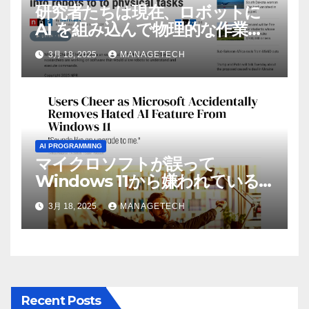
研究者たちは現在、ロボットに
AI を組み込んで物理的な作業を
実行させている | ノーザン パブ
3月 18, 2025
MANAGETECH
リック ラジオ: WNIJ および
WNIU
AI PROGRAMMING
マイクロソフトが誤って
Windows 11から嫌われている
AI機能を削除したことにユーザ
3月 18, 2025
MANAGETECH
ーが歓喜
Recent Posts