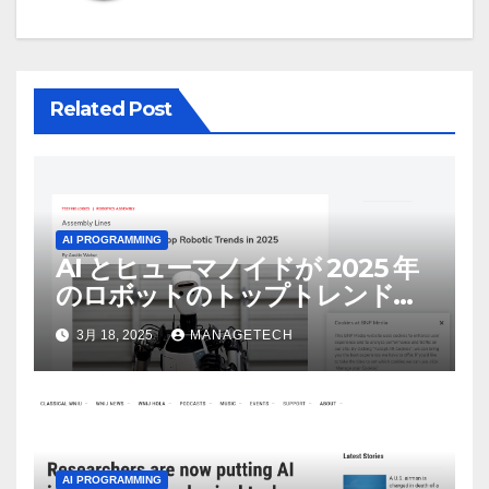
ョ
ン
Related Post
AI PROGRAMMING
AI とヒューマノイドが 2025 年
のロボットのトップトレンドに |
ASSEMBLY
3月 18, 2025
MANAGETECH
AI PROGRAMMING