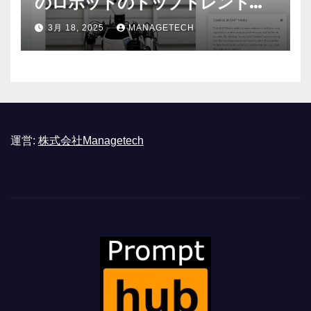
のロボットのトップトレンドに |
ASSEMBLY
3月 18, 2025
MANAGETECH
運営:
株式会社Managetech