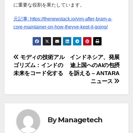
に重要な役割を果たしています。
元記事: https://thenewstack.io/vim-after-bram-a-
core-maintainer-on-how-theyve-kept-it-going/
投
モディの技術アル
インドネシア、発展
ゴリズム：インドの
途上国へのAIの包摂
稿
未来をコード化する
を訴える – ANTARA
ナ
ニュース
ビ
ゲ
ー
By
Managetech
シ