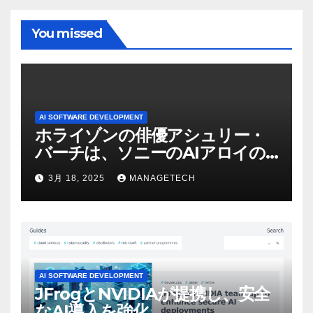
You missed
AI SOFTWARE DEVELOPMENT
ホライゾンの俳優アシュリー・
バーチは、ソニーのAIアロイの
ビデオを見て「ゲームパフォー
3月 18, 2025
MANAGETECH
マンスという芸術形式に不安を
感じた」と語る – IGN
AI SOFTWARE DEVELOPMENT
JFrogとNVIDIAが提携し、安全
なAI導入を強化