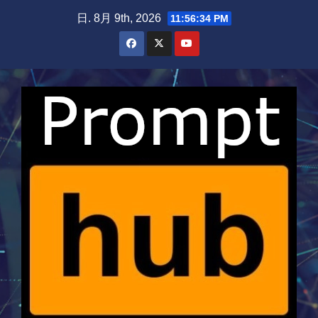
Skip
日. 8月 9th, 2026
11:56:34 PM
to
content