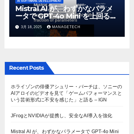
AI SOFTWARE DEVELOPMENT
Mistral AI が、わずかなパラメ
ータで GPT-4o Mini を上回る新
しいオープンソース モデルをリ
3月 18, 2025
MANAGETECH
リース | VentureBeat
Recent Posts
ホライゾンの俳優アシュリー・バーチは、ソニーの
AIアロイのビデオを見て「ゲームパフォーマンスと
いう芸術形式に不安を感じた」と語る – IGN
JFrogとNVIDIAが提携し、安全なAI導入を強化
Mistral AI が、わずかなパラメータで GPT-4o Mini