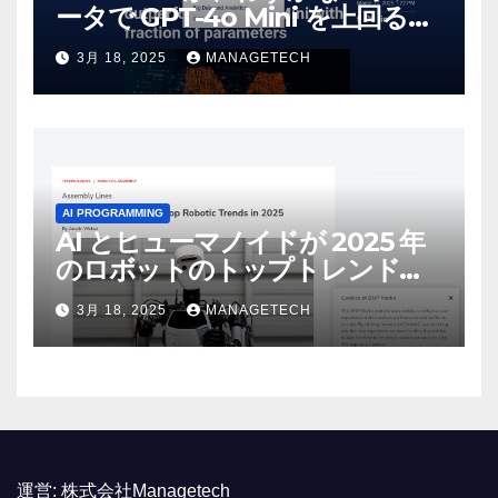
ータで GPT-4o Mini を上回る新
しいオープンソース モデルをリ
3月 18, 2025
MANAGETECH
リース | VentureBeat
AI PROGRAMMING
AI とヒューマノイドが 2025 年
のロボットのトップトレンドに |
ASSEMBLY
3月 18, 2025
MANAGETECH
運営:
株式会社Managetech