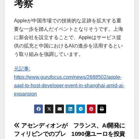
考察
Appleが中国市場での技術的な足跡を拡大する重
要な一歩を踏んだイベントとなりそうです。上海
に新会社を設立することで、Appleはサービス提
供の拡充と中国におけるAIの進歩を活用するとい
う取り組みを強調しています。
元記事:
https://www.gurufocus.com/news/2688502/apple-
aapl-to-host-developer-event-in-shanghai-amid-ai-
expansion
投
アセンディオンが
フランス、AI開発に
フィリピンでのプレ
1090億ユーロを投資