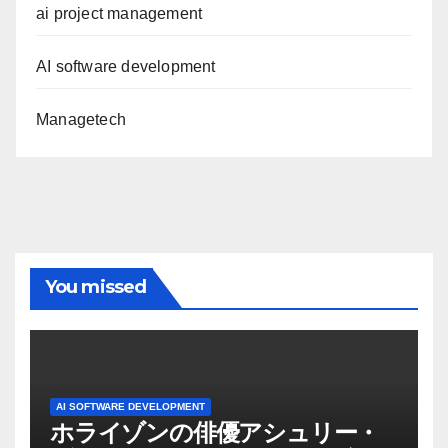
ai project management
AI software development
Managetech
You missed
AI SOFTWARE DEVELOPMENT
ホライゾンの俳優アシュリー・