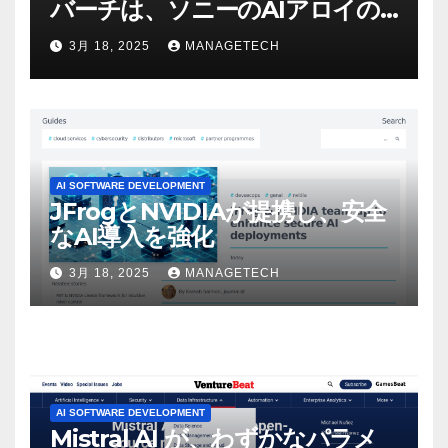
バーチは、ソニーのAIアロイの
ビデオを見て「ゲームパフォー
3月 18, 2025
MANAGETECH
マンスという芸術形式に不安を
感じた」と語る – IGN
AI SOFTWARE DEVELOPMENT
JFrogとNVIDIAが提携し、安全
なAI導入を強化
3月 18, 2025
MANAGETECH
AI SOFTWARE DEVELOPMENT
Mistral AI が、わずかなパラメ