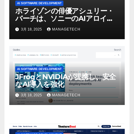
AI SOFTWARE DEVELOPMENT
ホライゾンの俳優アシュリー・
バーチは、ソニーのAIアロイの
ビデオを見て「ゲームパフォー
3月 18, 2025
MANAGETECH
マンスという芸術形式に不安を
感じた」と語る – IGN
AI SOFTWARE DEVELOPMENT
JFrogとNVIDIAが提携し、安全
なAI導入を強化
3月 18, 2025
MANAGETECH