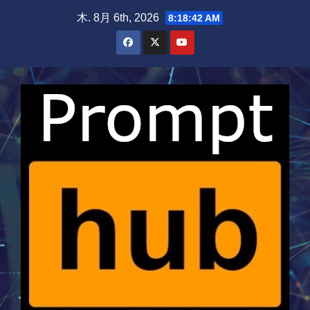
Skip
木. 8月 6th, 2026
8:18:43 AM
to
content