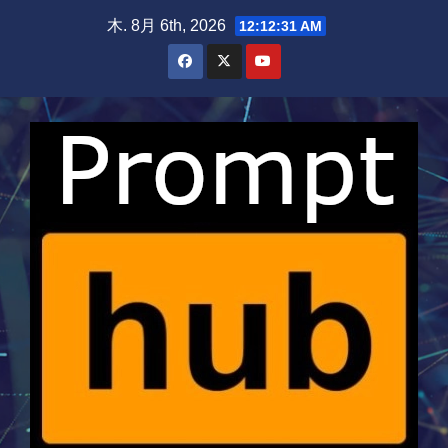
Skip
木. 8月 6th, 2026
12:12:31 AM
to
content