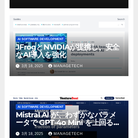
マンスという芸術形式に不安を
感じた」と語る – IGN
AI SOFTWARE DEVELOPMENT
JFrogとNVIDIAが提携し、安全
なAI導入を強化
3月 18, 2025
MANAGETECH
AI SOFTWARE DEVELOPMENT
Mistral AI が、わずかなパラメ
ータで GPT-4o Mini を上回る新
しいオープンソース モデルをリ
3月 18, 2025
MANAGETECH
リース | VentureBeat