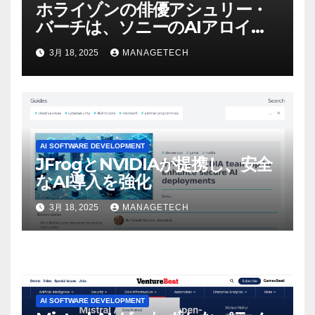
ホライゾンの俳優アシュリー・
バーチは、ソニーのAIアロイの
ビデオを見て「ゲームパフォー
3月 18, 2025
MANAGETECH
マンスという芸術形式に不安を
感じた」と語る – IGN
AI SOFTWARE DEVELOPMENT
JFrogとNVIDIAが提携し、安全
なAI導入を強化
3月 18, 2025
MANAGETECH
AI SOFTWARE DEVELOPMENT