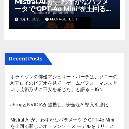
Mistral AI が、わずかなパラメ
ータで GPT-4o Mini を上回る新
しいオープンソース モデルをリ
3月 18, 2025
MANAGETECH
リース | VentureBeat
Recent Posts
ホライゾンの俳優アシュリー・バーチは、ソニーの
AIアロイのビデオを見て「ゲームパフォーマンスと
いう芸術形式に不安を感じた」と語る – IGN
JFrogとNVIDIAが提携し、安全なAI導入を強化
Mistral AI が、わずかなパラメータで GPT-4o Mini
を上回る新しいオープンソース モデルをリリース |