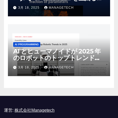
しいオープンソース モデルをリ
3月 18, 2025
MANAGETECH
リース | VentureBeat
AI PROGRAMMING
AI とヒューマノイドが 2025 年
のロボットのトップトレンドに |
ASSEMBLY
3月 18, 2025
MANAGETECH
運営:
株式会社Managetech