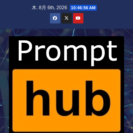
Skip
木. 8月 6th, 2026
10:46:56 AM
to
content