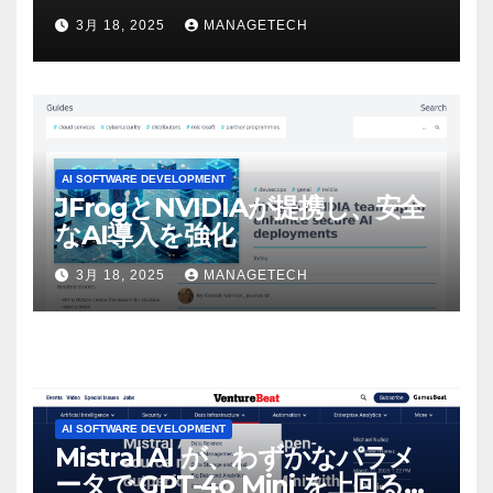
ビデオを見て「ゲームパフォー
3月 18, 2025
MANAGETECH
マンスという芸術形式に不安を
感じた」と語る – IGN
AI SOFTWARE DEVELOPMENT
JFrogとNVIDIAが提携し、安全
なAI導入を強化
3月 18, 2025
MANAGETECH
AI SOFTWARE DEVELOPMENT
Mistral AI が、わずかなパラメ
ータで GPT-4o Mini を上回る新