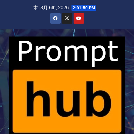
Skip
木. 8月 6th, 2026
2:01:51 PM
to
content