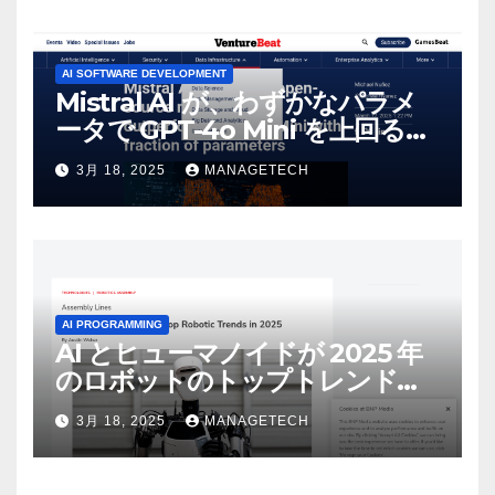
AI SOFTWARE DEVELOPMENT
Mistral AI が、わずかなパラメ
ータで GPT-4o Mini を上回る新
しいオープンソース モデルをリ
3月 18, 2025
MANAGETECH
リース | VentureBeat
AI PROGRAMMING
AI とヒューマノイドが 2025 年
のロボットのトップトレンドに |
ASSEMBLY
3月 18, 2025
MANAGETECH