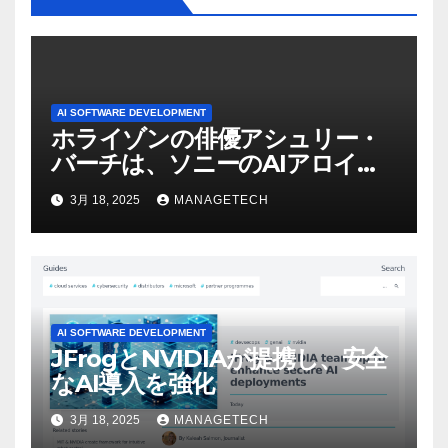
AI SOFTWARE DEVELOPMENT
ホライゾンの俳優アシュリー・
バーチは、ソニーのAIアロイの
ビデオを見て「ゲームパフォー
3月 18, 2025
MANAGETECH
マンスという芸術形式に不安を
感じた」と語る – IGN
AI SOFTWARE DEVELOPMENT
JFrogとNVIDIAが提携し、安全
なAI導入を強化
3月 18, 2025
MANAGETECH