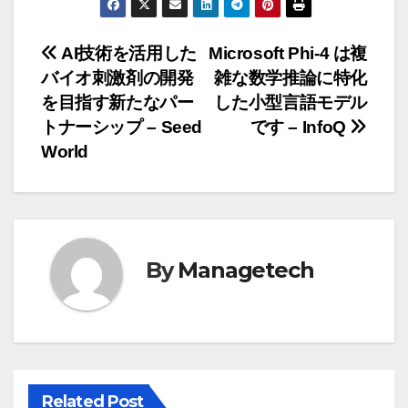
投
AI技術を活用した
Microsoft Phi-4 は複
バイオ刺激剤の開発
雑な数学推論に特化
稿
を目指す新たなパー
した小型言語モデル
ナ
トナーシップ – Seed
です – InfoQ
World
ビ
ゲ
ー
By
Managetech
シ
ョ
ン
Related Post