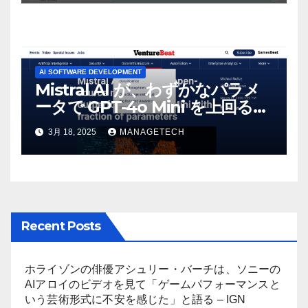
AI SOFTWARE DEVELOPMENT
Mistral AI が、わずかなパラメ
ータで GPT-4o Mini を上回る新
しいオープンソース モデルをリ
3月 18, 2025
MANAGETECH
リース | VentureBeat
Recent Posts
ホライゾンの俳優アシュリー・バーチは、ソニーの
AIアロイのビデオを見て「ゲームパフォーマンスと
いう芸術形式に不安を感じた」と語る – IGN