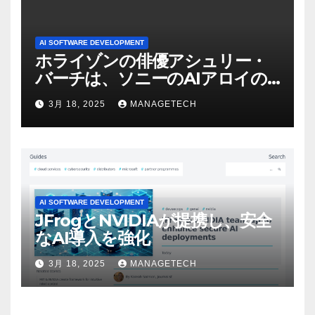
AI SOFTWARE DEVELOPMENT
ホライゾンの俳優アシュリー・
バーチは、ソニーのAIアロイの
ビデオを見て「ゲームパフォー
3月 18, 2025
MANAGETECH
マンスという芸術形式に不安を
感じた」と語る – IGN
AI SOFTWARE DEVELOPMENT
JFrogとNVIDIAが提携し、安全
なAI導入を強化
3月 18, 2025
MANAGETECH