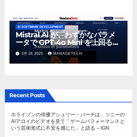
AI SOFTWARE DEVELOPMENT
Mistral AI が、わずかなパラメ
ータで GPT-4o Mini を上回る新
しいオープンソース モデルをリ
3月 18, 2025
MANAGETECH
リース | VentureBeat
Recent Posts
ホライゾンの俳優アシュリー・バーチは、ソニーの
AIアロイのビデオを見て「ゲームパフォーマンスと
いう芸術形式に不安を感じた」と語る – IGN