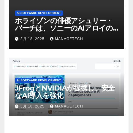
AI SOFTWARE DEVELOPMENT
ホライゾンの俳優アシュリー・
バーチは、ソニーのAIアロイの
ビデオを見て「ゲームパフォー
3月 18, 2025
MANAGETECH
マンスという芸術形式に不安を
感じた」と語る – IGN
AI SOFTWARE DEVELOPMENT
JFrogとNVIDIAが提携し、安全
なAI導入を強化
3月 18, 2025
MANAGETECH