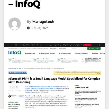
– InfoQ
By
Managetech
1月 25, 2025