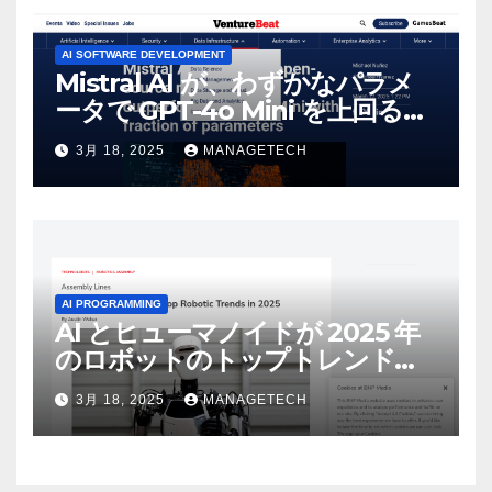
AI SOFTWARE DEVELOPMENT
Mistral AI が、わずかなパラメ
ータで GPT-4o Mini を上回る新
しいオープンソース モデルをリ
3月 18, 2025
MANAGETECH
リース | VentureBeat
AI PROGRAMMING
AI とヒューマノイドが 2025 年
のロボットのトップトレンドに |
ASSEMBLY
3月 18, 2025
MANAGETECH