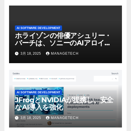
AI SOFTWARE DEVELOPMENT
ホライゾンの俳優アシュリー・
バーチは、ソニーのAIアロイの
ビデオを見て「ゲームパフォー
3月 18, 2025
MANAGETECH
マンスという芸術形式に不安を
感じた」と語る – IGN
AI SOFTWARE DEVELOPMENT
JFrogとNVIDIAが提携し、安全
なAI導入を強化
3月 18, 2025
MANAGETECH