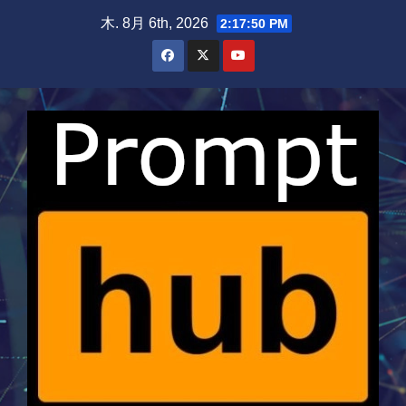
Skip
木. 8月 6th, 2026
2:17:51 PM
to
content