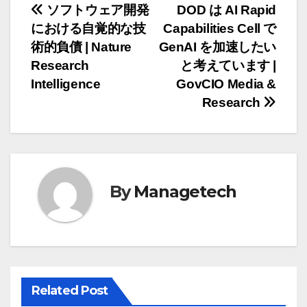
投
ソフトウェア開発
DOD は AI Rapid
における自覚的な技
Capabilities Cell で
稿
術的負債 | Nature
GenAI を加速したい
ナ
Research
と考えています |
Intelligence
GovCIO Media &
ビ
Research
ゲ
ー
シ
By
Managetech
ョ
ン
Related Post