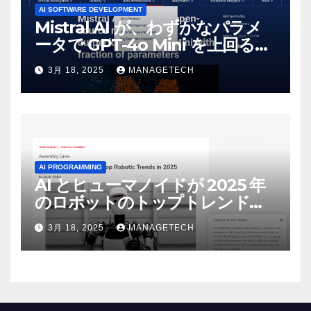
AI SOFTWARE DEVELOPMENT
Mistral AI が、わずかなパラメ
ータで GPT-4o Mini を上回る新
しいオープンソース モデルをリ
3月 18, 2025
MANAGETECH
リース | VentureBeat
AI PROGRAMMING
AI とヒューマノイドが 2025 年
のロボットのトップトレンドに |
ASSEMBLY
3月 18, 2025
MANAGETECH