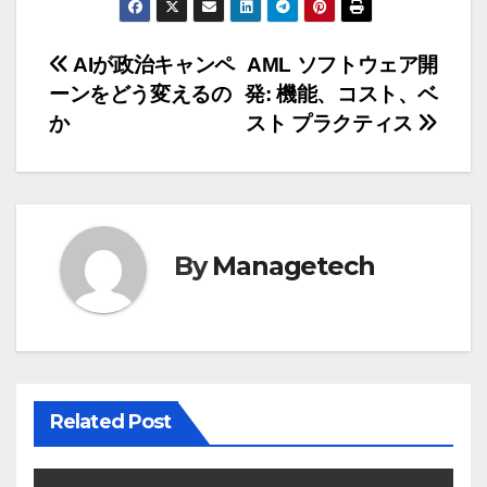
投
AIが政治キャンペ
AML ソフトウェア開
ーンをどう変えるの
発: 機能、コスト、ベ
稿
か
スト プラクティス
ナ
ビ
ゲ
By
Managetech
ー
シ
ョ
ン
Related Post