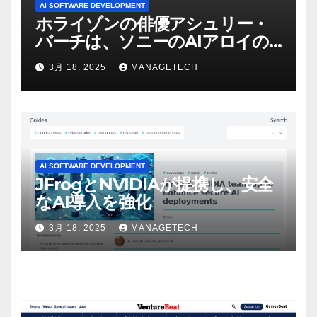
AI SOFTWARE DEVELOPMENT
ホライゾンの俳優アシュリー・
バーチは、ソニーのAIアロイの
ビデオを見て「ゲームパフォー
3月 18, 2025
MANAGETECH
マンスという芸術形式に不安を
感じた」と語る – IGN
AI SOFTWARE DEVELOPMENT
JFrogとNVIDIAが提携し、安全
なAI導入を強化
3月 18, 2025
MANAGETECH