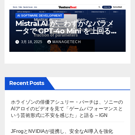
AI SOFTWARE DEVELOPMENT
Mistral AI が、わずかなパラメ
ータで GPT-4o Mini を上回る新
しいオープンソース モデルをリ
3月 18, 2025
MANAGETECH
リース | VentureBeat
Recent Posts
ホライゾンの俳優アシュリー・バーチは、ソニーの
AIアロイのビデオを見て「ゲームパフォーマンスと
いう芸術形式に不安を感じた」と語る – IGN
JFrogとNVIDIAが提携し、安全なAI導入を強化