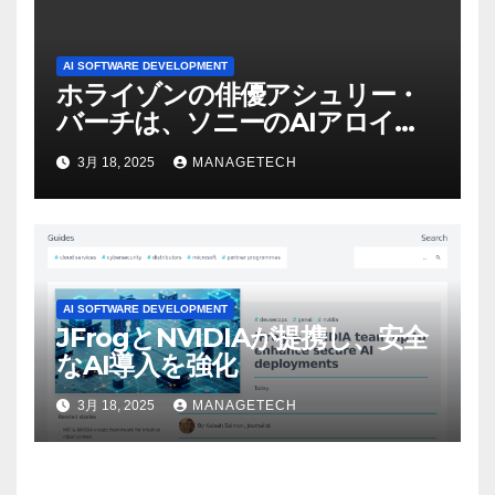
AI SOFTWARE DEVELOPMENT
ホライゾンの俳優アシュリー・
バーチは、ソニーのAIアロイの
ビデオを見て「ゲームパフォー
3月 18, 2025
MANAGETECH
マンスという芸術形式に不安を
感じた」と語る – IGN
AI SOFTWARE DEVELOPMENT
JFrogとNVIDIAが提携し、安全
なAI導入を強化
3月 18, 2025
MANAGETECH