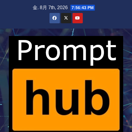
Skip
金. 8月 7th, 2026
7:56:43 PM
to
content