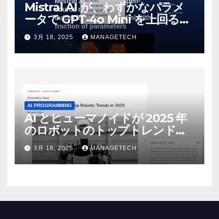
Mistral AI が、わずかなパラメ
ータで GPT-4o Mini を上回る新
しいオープンソース モデルをリ
3月 18, 2025
MANAGETECH
リース | VentureBeat
AI PROGRAMMING
AI とヒューマノイドが 2025 年
のロボットのトップトレンドに |
ASSEMBLY
3月 18, 2025
MANAGETECH