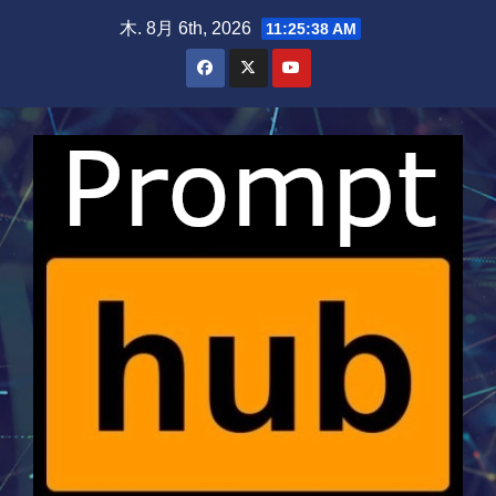
Skip
木. 8月 6th, 2026
11:25:39 AM
to
content