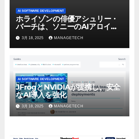
AI SOFTWARE DEVELOPMENT
ホライゾンの俳優アシュリー・
バーチは、ソニーのAIアロイの
ビデオを見て「ゲームパフォー
3月 18, 2025
MANAGETECH
マンスという芸術形式に不安を
感じた」と語る – IGN
AI SOFTWARE DEVELOPMENT
JFrogとNVIDIAが提携し、安全
なAI導入を強化
3月 18, 2025
MANAGETECH