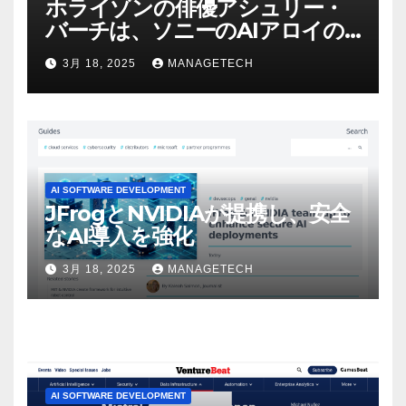
ホライゾンの俳優アシュリー・
バーチは、ソニーのAIアロイの
ビデオを見て「ゲームパフォー
3月 18, 2025
MANAGETECH
マンスという芸術形式に不安を
感じた」と語る – IGN
AI SOFTWARE DEVELOPMENT
JFrogとNVIDIAが提携し、安全
なAI導入を強化
3月 18, 2025
MANAGETECH
AI SOFTWARE DEVELOPMENT