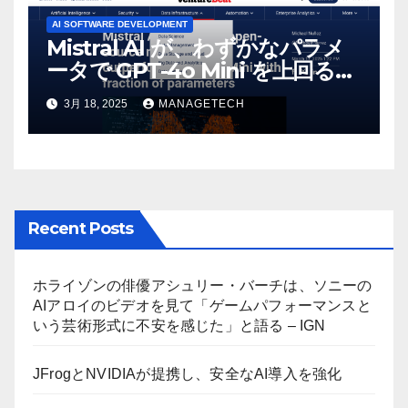
AI SOFTWARE DEVELOPMENT
Mistral AI が、わずかなパラメ
ータで GPT-4o Mini を上回る新
しいオープンソース モデルをリ
3月 18, 2025
MANAGETECH
リース | VentureBeat
Recent Posts
ホライゾンの俳優アシュリー・バーチは、ソニーの
AIアロイのビデオを見て「ゲームパフォーマンスと
いう芸術形式に不安を感じた」と語る – IGN
JFrogとNVIDIAが提携し、安全なAI導入を強化