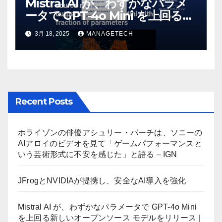
Mistral AI が、わずかなパラメ
ータで GPT-4o Mini を上回る新
しいオープンソース モデルをリ
3月 18, 2025
MANAGETECH
リース | VentureBeat
Recent Posts
ホライゾンの俳優アシュリー・バーチは、ソニーの
AIアロイのビデオを見て「ゲームパフォーマンスと
いう芸術形式に不安を感じた」と語る – IGN
JFrogとNVIDIAが提携し、安全なAI導入を強化
Mistral AI が、わずかなパラメータで GPT-4o Mini
を上回る新しいオープンソース モデルをリリース |