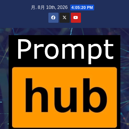
Skip
月. 8月 10th, 2026
4:05:21 PM
to
content