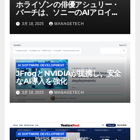
ホライゾンの俳優アシュリー・
バーチは、ソニーのAIアロイの
ビデオを見て「ゲームパフォー
3月 18, 2025
MANAGETECH
マンスという芸術形式に不安を
感じた」と語る – IGN
AI SOFTWARE DEVELOPMENT
JFrogとNVIDIAが提携し、安全
なAI導入を強化
3月 18, 2025
MANAGETECH
AI SOFTWARE DEVELOPMENT