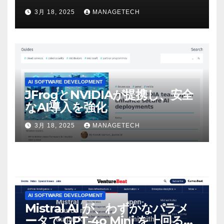
ビデオを見て「ゲームパフォー
3月 18, 2025
MANAGETECH
マンスという芸術形式に不安を
感じた」と語る – IGN
AI SOFTWARE DEVELOPMENT
JFrogとNVIDIAが提携し、安全
なAI導入を強化
3月 18, 2025
MANAGETECH
AI SOFTWARE DEVELOPMENT
Mistral AI が、わずかなパラメ
ータで GPT-4o Mini を上回る新