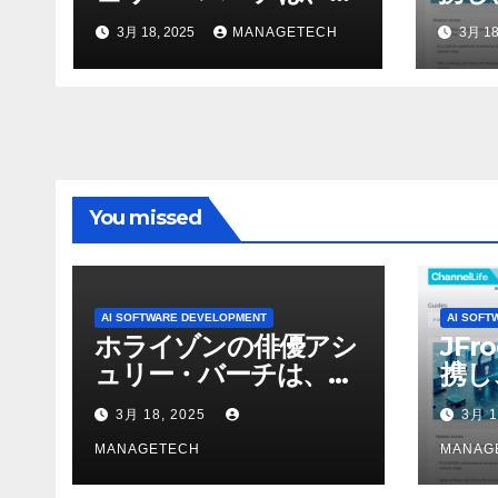
ニーのAIアロイのビデ
強化
3月 18, 2025
MANAGETECH
3月 18
オを見て「ゲームパフ
ォーマンスという芸術
形式に不安を感じた」
と語る – IGN
You missed
AI SOFTWARE DEVELOPMENT
AI SOFT
ホライゾンの俳優アシ
JFr
ュリー・バーチは、ソ
携し
ニーのAIアロイのビデ
強化
3月 18, 2025
3月 1
オを見て「ゲームパフ
ォーマンスという芸術
MANAGETECH
MANAG
形式に不安を感じた」