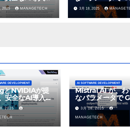
4o Mini を上回
, 2025
MANAGETECH
3月 18, 2025
MANAGET
いオープンソース
デルをリリース |
VentureBeat
WARE DEVELOPMENT
AI SOFTWARE DEVELOPMENT
ogとNVIDIAが提
Mistral AI が、
、安全なAI導入を
なパラメータで G
4o Mini を上回
8, 2025
3月 18, 2025
いオープンソース
ETECH
デルをリリース |
MANAGETECH
VentureBeat