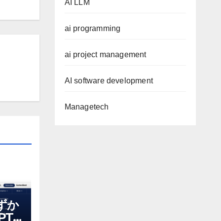
AI LLM
ai programming
ai project management
AI software development
Managetech
わずか
T-