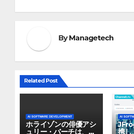
ナ
ビ
ゲ
By
Managetech
ー
シ
ョ
ン
Related Post
AI SOFTWARE DEVELOPMENT
AI SOFT
ホライゾンの俳優アシ
JFr
ュリー・バーチは、ソ
携し