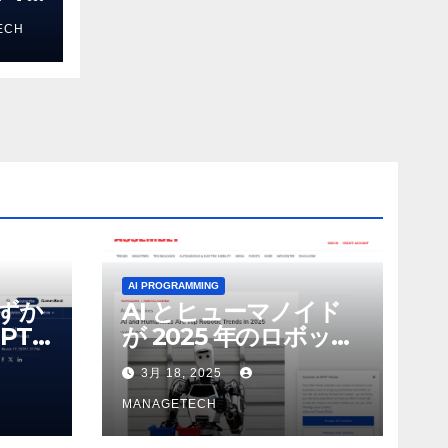
る新し
ECH
 モ
AI PROGRAMMING
わずか
AI とヒューマノイド
PT-
が 2025 年のロボット
る新し
のトップトレンドに |
3月 18, 2025
 モ
ASSEMBLY
MANAGETECH