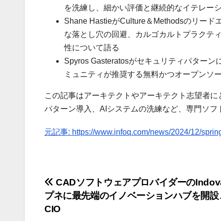
を洗練し、細かい評価と継続的なイテレー
Shane HastieがCulture＆Met
な落とし穴の回避、カルゴカルトプラクテ
性について語る
Spyros Gasteratosがセキュリテ
ミュニティが推奨する無料かつオープンソ
この記事はアーキテクトやアーキテクト志望者にと
パターン導入、AIシステムの洗練など、専門ソ
元記事: https://www.infoq.com/news/2024/12/sprin
投
CADソフトウェアプロバイダーのIndova
プネに最先端のイノベーションハブを開設
稿
CIO