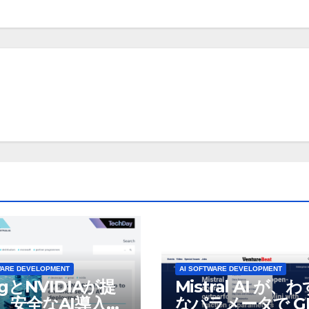
WARE DEVELOPMENT
AI SOFTWARE DEVELOPMENT
ogとNVIDIAが提
Mistral AI が、
、安全なAI導入を
なパラメータで GP