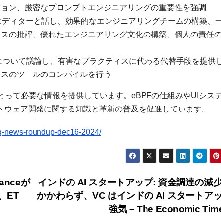
ション、厳密なプロンプトエンジニアリングの重要性を強調
hodsのリードエディターと話し、効果的なエンジニアリングチームの構築、
ィスの批評、優れたエンジニアリング文化の構築、個人の責任
ィパターンについて議論し、有害なプラクティスに代わる代替手段を提供
ースのツールのコンパイルを行う
って必要な情報を提供しています。eBPFの仕組みやUIシス
フトウェア開発に関する知識と革新の普及を促進しています。
g-news-roundup-dec16-2024/
nceが
インドの AI スタートアップ: 資金調達の減
、ET
かかわらず、VC はインドの AI スタートア
強気 – The Economic Tim