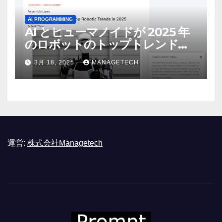
AI PROGRAMMING
AI とヒューマノイドが 2025 年
のロボットのトップトレンドに |
ASSEMBLY
3月 18, 2025
MANAGETECH
運営:
株式会社Managetech