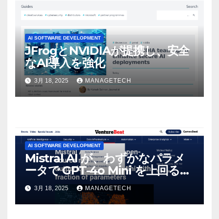
AI SOFTWARE DEVELOPMENT
JFrogとNVIDIAが提携し、安全
なAI導入を強化
3月 18, 2025
MANAGETECH
AI SOFTWARE DEVELOPMENT
Mistral AI が、わずかなパラメ
ータで GPT-4o Mini を上回る新
しいオープンソース モデルをリ
3月 18, 2025
MANAGETECH
リース | VentureBeat