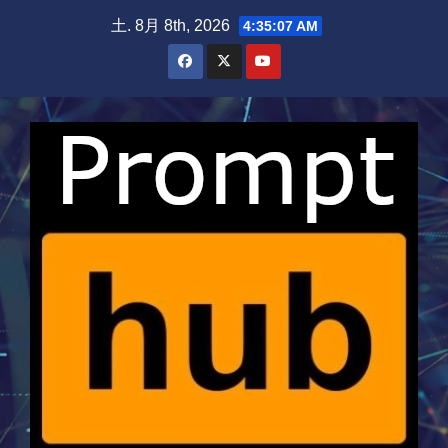
Skip
土. 8月 8th, 2026
4:35:08 AM
to
content