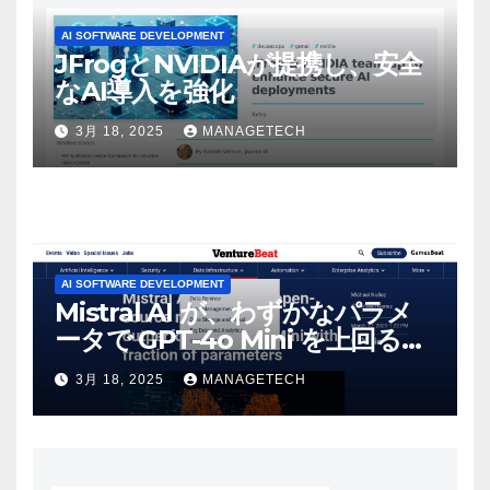
AI SOFTWARE DEVELOPMENT
JFrogとNVIDIAが提携し、安全
なAI導入を強化
3月 18, 2025
MANAGETECH
AI SOFTWARE DEVELOPMENT
Mistral AI が、わずかなパラメ
ータで GPT-4o Mini を上回る新
しいオープンソース モデルをリ
3月 18, 2025
MANAGETECH
リース | VentureBeat