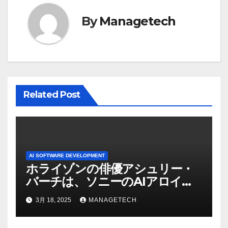
ゲ
ー
By
Managetech
シ
ョ
ン
Related Post
AI SOFTWARE DEVELOPMENT
ホライゾンの俳優アシュリー・
バーチは、ソニーのAIアロイの
ビデオを見て「ゲームパフォー
3月 18, 2025
MANAGETECH
マンスという芸術形式に不安を
感じた」と語る – IGN