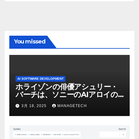
You missed
AI SOFTWARE DEVELOPMENT
ホライゾンの俳優アシュリー・
バーチは、ソニーのAIアロイの
ビデオを見て「ゲームパフォー
3月 18, 2025
MANAGETECH
マンスという芸術形式に不安を
感じた」と語る – IGN