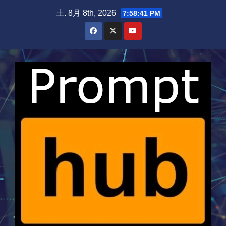
Skip
土. 8月 8th, 2026
7:58:41 PM
to
content