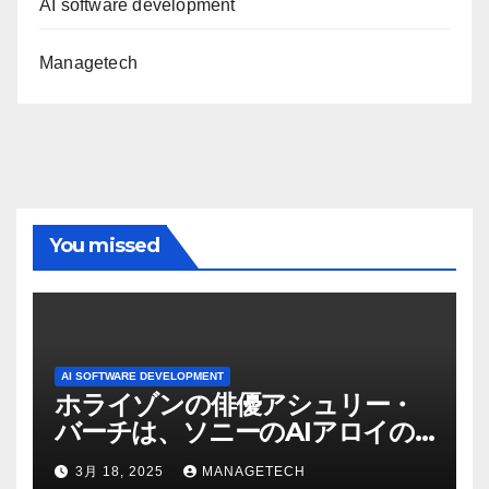
AI software development
Managetech
You missed
AI SOFTWARE DEVELOPMENT
ホライゾンの俳優アシュリー・
バーチは、ソニーのAIアロイの
ビデオを見て「ゲームパフォー
3月 18, 2025
MANAGETECH
マンスという芸術形式に不安を