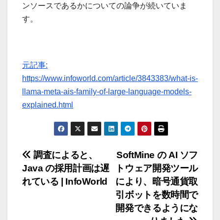
ンソースであるかについての論争が続いていま
す。
元記事:
https://www.infoworld.com/article/3843383/what-is-
llama-meta-ais-family-of-large-language-models-
explained.html
投
調査によると、
SoftMine の AI ソフ
Java の採用計画は遅
トウェア開発ツール
稿
れている | InfoWorld
により、暗号通貨取
ナ
引ボットを数時間で
開発できるようにな
ビ