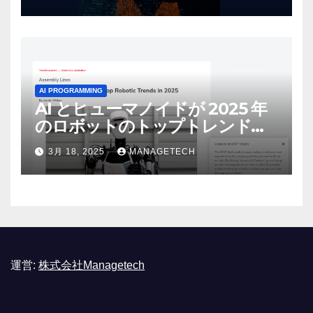
リース | VentureBeat
AI PROGRAMMING
AI とヒューマノイドが 2025 年
のロボットのトップトレンドに |
ASSEMBLY
3月 18, 2025
MANAGETECH
運営:
株式会社Managetech