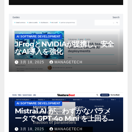
感じた」と語る – IGN
AI SOFTWARE DEVELOPMENT
JFrogとNVIDIAが提携し、安全
なAI導入を強化
3月 18, 2025
MANAGETECH
AI SOFTWARE DEVELOPMENT
Mistral AI が、わずかなパラメ
ータで GPT-4o Mini を上回る新
しいオープンソース モデルをリ
3月 18, 2025
MANAGETECH