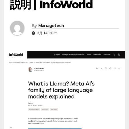
説明 | InfoWorld
By
Managetech
3月 14, 2025