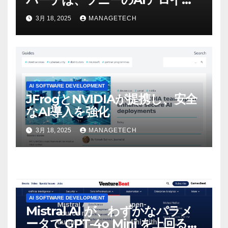
ビデオを見て「ゲームパフォー
3月 18, 2025
MANAGETECH
マンスという芸術形式に不安を
感じた」と語る – IGN
AI SOFTWARE DEVELOPMENT
JFrogとNVIDIAが提携し、安全
なAI導入を強化
3月 18, 2025
MANAGETECH
AI SOFTWARE DEVELOPMENT
Mistral AI が、わずかなパラメ
ータで GPT-4o Mini を上回る新