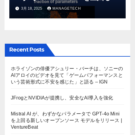
しいオープンソース モデルをリ
3月 18, 2025
MANAGETECH
リース | VentureBeat
Recent Posts
ホライゾンの俳優アシュリー・バーチは、ソニーの
AIアロイのビデオを見て「ゲームパフォーマンスと
いう芸術形式に不安を感じた」と語る – IGN
JFrogとNVIDIAが提携し、安全なAI導入を強化
Mistral AI が、わずかなパラメータで GPT-4o Mini
を上回る新しいオープンソース モデルをリリース |
VentureBeat