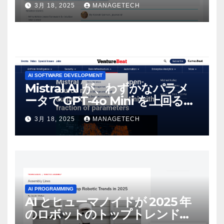
3月 18, 2025
MANAGETECH
AI SOFTWARE DEVELOPMENT
Mistral AI が、わずかなパラメ
ータで GPT-4o Mini を上回る新
しいオープンソース モデルをリ
3月 18, 2025
MANAGETECH
リース | VentureBeat
AI PROGRAMMING
AI とヒューマノイドが 2025 年
のロボットのトップトレンドに |