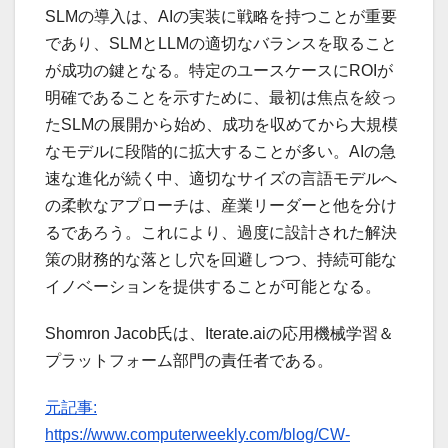
SLMの導入は、AIの実装に戦略を持つことが重要
であり、SLMとLLMの適切なバランスを取ること
が成功の鍵となる。特定のユースケースにROIが
明確であることを示すために、最初は焦点を絞っ
たSLMの展開から始め、成功を収めてから大規模
なモデルに段階的に拡大することが多い。AIの急
速な進化が続く中、適切なサイズの言語モデルへ
の柔軟なアプローチは、産業リーダーと他を分け
るであろう。これにより、過度に設計された解決
策の財務的な落とし穴を回避しつつ、持続可能な
イノベーションを提供することが可能となる。
Shomron Jacob氏は、Iterate.aiの応用機械学習＆
プラットフォーム部門の責任者である。
元記事:
https://www.computerweekly.com/blog/CW-