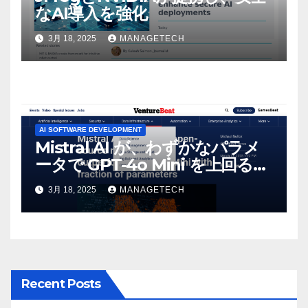
なAI導入を強化
3月 18, 2025
MANAGETECH
AI SOFTWARE DEVELOPMENT
Mistral AI が、わずかなパラメ
ータで GPT-4o Mini を上回る新
しいオープンソース モデルをリ
3月 18, 2025
MANAGETECH
リース | VentureBeat
Recent Posts