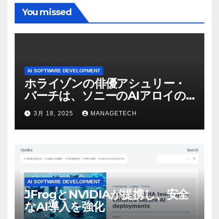
You missed
AI SOFTWARE DEVELOPMENT
ホライゾンの俳優アシュリー・
バーチは、ソニーのAIアロイの
ビデオを見て「ゲームパフォー
3月 18, 2025
MANAGETECH
マンスという芸術形式に不安を
感じた」と語る – IGN
AI SOFTWARE DEVELOPMENT
JFrogとNVIDIAが提携し、安全
なAI導入を強化