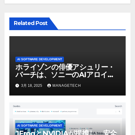
ン
Related Post
AI SOFTWARE DEVELOPMENT
ホライゾンの俳優アシュリー・
バーチは、ソニーのAIアロイの
ビデオを見て「ゲームパフォー
3月 18, 2025
MANAGETECH
マンスという芸術形式に不安を
感じた」と語る – IGN
AI SOFTWARE DEVELOPMENT
JFrogとNVIDIAが提携し、安全