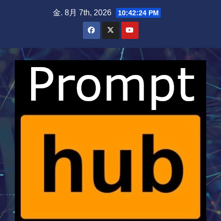
Skip
金. 8月 7th, 2026
10:42:25 PM
to
content