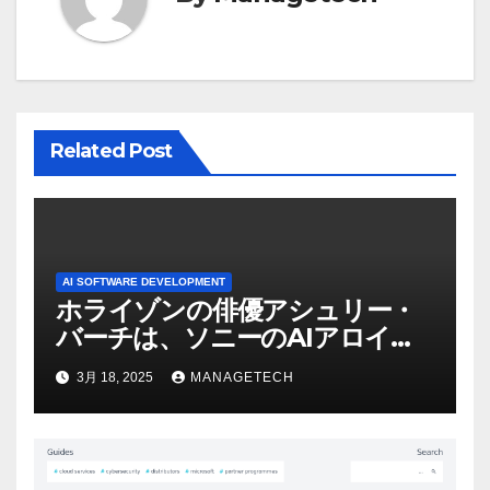
Related Post
AI SOFTWARE DEVELOPMENT
ホライゾンの俳優アシュリー・
バーチは、ソニーのAIアロイの
ビデオを見て「ゲームパフォー
3月 18, 2025
MANAGETECH
マンスという芸術形式に不安を
感じた」と語る – IGN