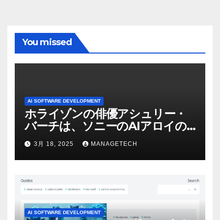
You missed
AI SOFTWARE DEVELOPMENT
ホライゾンの俳優アシュリー・
バーチは、ソニーのAIアロイの
ビデオを見て「ゲームパフォー
3月 18, 2025
MANAGETECH
マンスという芸術形式に不安を
感じた」と語る – IGN
AI SOFTWARE DEVELOPMENT