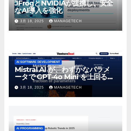
JFrogとNVIDIAが提携し、安全
なAI導入を強化
3月 18, 2025
MANAGETECH
AI SOFTWARE DEVELOPMENT
Mistral AI が、わずかなパラメ
ータで GPT-4o Mini を上回る新
しいオープンソース モデルをリ
3月 18, 2025
MANAGETECH
リース | VentureBeat
AI PROGRAMMING