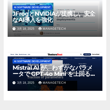
AI SOFTWARE DEVELOPMENT
JFrogとNVIDIAが提携し、安全
なAI導入を強化
3月 18, 2025
MANAGETECH
AI SOFTWARE DEVELOPMENT
Mistral AI が、わずかなパラメ
ータで GPT-4o Mini を上回る新
しいオープンソース モデルをリ
3月 18, 2025
MANAGETECH
リース | VentureBeat