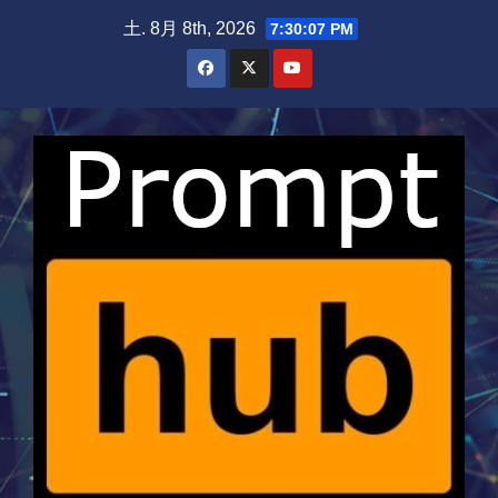
Skip
土. 8月 8th, 2026
7:30:08 PM
to
content