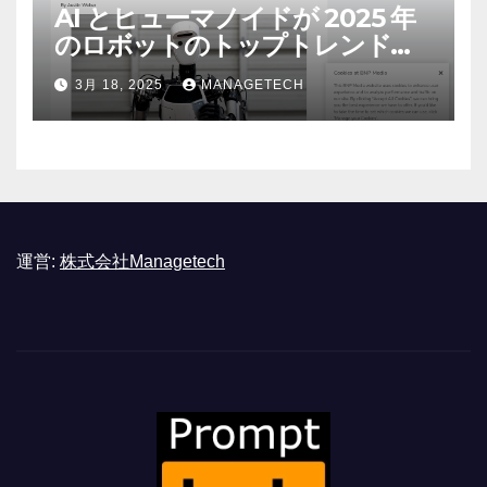
AI とヒューマノイドが 2025 年
のロボットのトップトレンドに |
ASSEMBLY
3月 18, 2025
MANAGETECH
運営:
株式会社Managetech