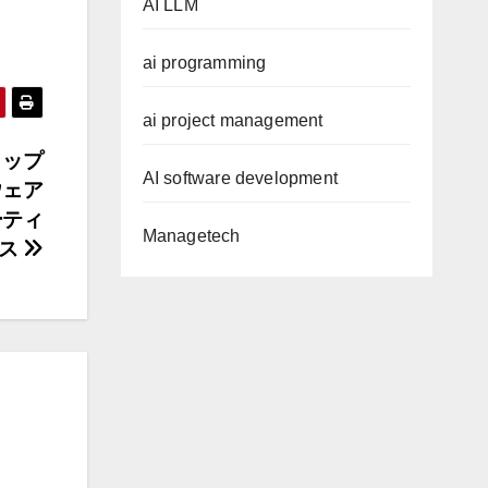
AI LLM
ai programming
ai project management
のトップ
AI software development
ウェア
ーティ
Managetech
ース