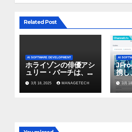
ン
Related Post
AI SOFTWARE DEVELOPMENT
AI SOFT
ホライゾンの俳優アシ
JFr
ュリー・バーチは、ソ
携し
ニーのAIアロイのビデ
強化
3月 18, 2025
MANAGETECH
3月 18
オを見て「ゲームパフ
ォーマンスという芸術
形式に不安を感じた」
と語る – IGN