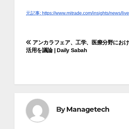
元記事: https://www.mitrade.com/insights/news/liv
投
アンカラフェア、工学、医療分野におけ
活用を議論 | Daily Sabah
稿
ナ
ビ
ゲ
ー
By
Managetech
シ
ョ