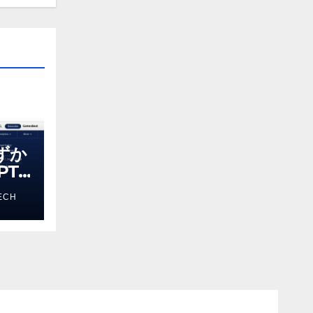
わずか
T-
る新し
ECH
 モ