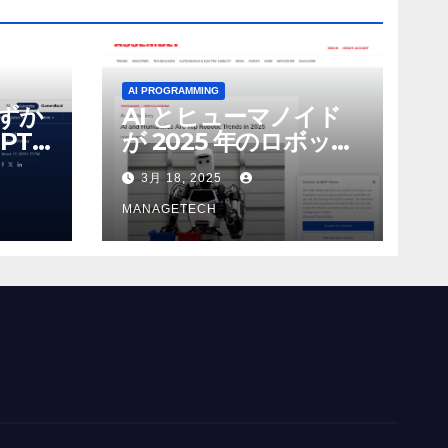
AI PROGRAMMING
わずか
AI とヒューマノイド
PT-
が 2025 年のロボット
る新し
のトップトレンドに |
3月 18, 2025
 モ
ASSEMBLY
MANAGETECH