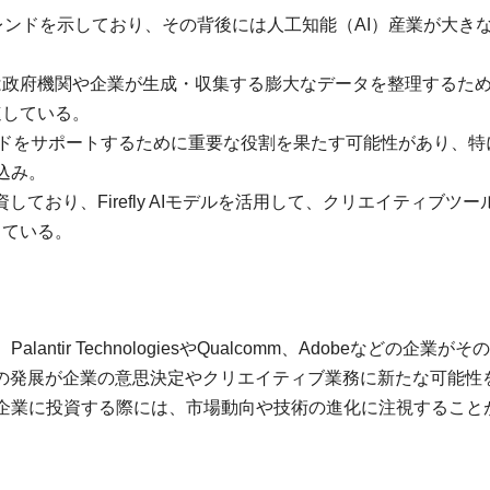
昇トレンドを示しており、その背後には人工知能（AI）産業が大き
AQ: PLTR）は政府機関や企業が生成・収集する膨大なデータを整理するた
速している。
AIトレンドをサポートするために重要な役割を果たす可能性があり、特
見込み。
く投資しており、Firefly AIモデルを活用して、クリエイティブツ
している。
ir TechnologiesやQualcomm、Adobeなどの企業がそ
術の発展が企業の意思決定やクリエイティブ業務に新たな可能性
企業に投資する際には、市場動向や技術の進化に注視すること