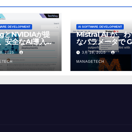
WARE DEVELOPMENT
AI SOFTWARE DEVELOPMENT
ogとNVIDIAが提
Mistral AI が、
、安全なAI導入を
なパラメータで G
4o Mini を上回
8, 2025
3月 18, 2025
いオープンソース
ETECH
デルをリリース |
MANAGETECH
VentureBeat