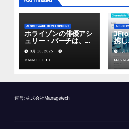
You missed
AI SOFTWARE DEVELOPMENT
AI SOFT
ホライゾンの俳優アシ
JFr
ュリー・バーチは、ソ
携し
ニーのAIアロイのビデ
強化
3月 18, 2025
3月 1
オを見て「ゲームパフ
ォーマンスという芸術
MANAGETECH
MANAG
形式に不安を感じた」
と語る – IGN
運営:
株式会社Managetech