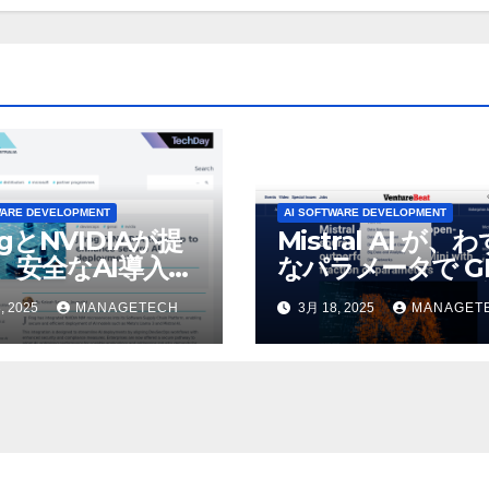
WARE DEVELOPMENT
AI SOFTWARE DEVELOPMENT
ogとNVIDIAが提
Mistral AI が、
、安全なAI導入を
なパラメータで GP
4o Mini を上回
, 2025
MANAGETECH
3月 18, 2025
MANAGET
いオープンソース
デルをリリース |
VentureBeat