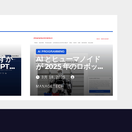
AI PROGRAMMING
わずか
AI とヒューマノイド
PT-
が 2025 年のロボット
る新し
のトップトレンドに |
3月 18, 2025
 モ
ASSEMBLY
MANAGETECH