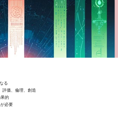
となる
用、評価、倫理、創造
効果的
チが必要