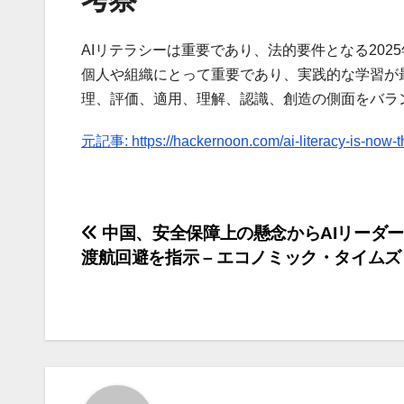
AIリテラシーは重要であり、法的要件となる202
個人や組織にとって重要であり、実践的な学習が
理、評価、適用、理解、認識、創造の側面をバラ
元記事: https://hackernoon.com/ai-literacy-is-now-th
投
中国、安全保障上の懸念からAIリーダ
渡航回避を指示 – エコノミック・タイムズ
稿
ナ
ビ
ゲ