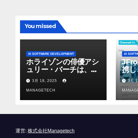
You missed
AI SOFTWARE DEVELOPMENT
AI SOFT
ホライゾンの俳優アシ
JFr
ュリー・バーチは、ソ
携し
ニーのAIアロイのビデ
強化
3月 18, 2025
3月 1
オを見て「ゲームパフ
ォーマンスという芸術
MANAGETECH
MANAG
形式に不安を感じた」
と語る – IGN
運営:
株式会社Managetech