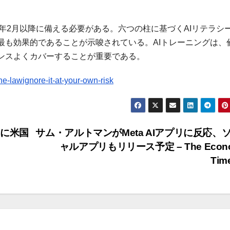
5年2月以降に備える必要がある。六つの柱に基づくAIリテラシ
最も効果的であることが示唆されている。AIトレーニングは、
ンスよくカバーすることが重要である。
e-lawignore-it-at-your-own-risk
ーに米国
サム・アルトマンがMeta AIアプリに反応、
ャルアプリもリリース予定 – The Econo
Tim