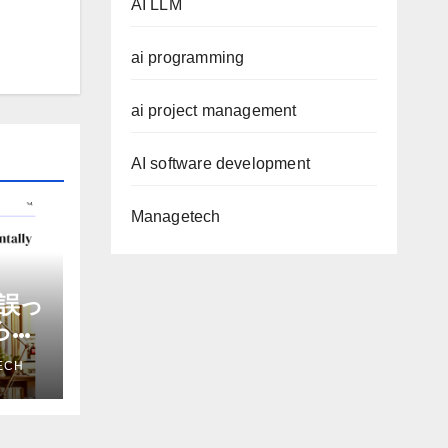
AI LLM
ai programming
ai project management
AI software development
Managetech
誤っ
から嫌
を削
ECH
ザー