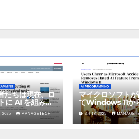
RAMMING
AI PROGRAMMING
者たちは現在、ロ
マイクロソフトが
トに AI を組み込
てWindows 11
物理的な作業を実
われているAI機能
, 2025
MANAGETECH
3月 18, 2025
MANAGET
せている | ノーザ
除したことにユー
パブリック ラジオ:
が歓喜
J および WNIU