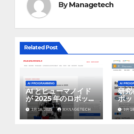
By
Managetech
ー
シ
ョ
ン
Related Post
AI PROGRAMMING
AI PROG
AI とヒューマノイド
研究
が 2025 年のロボット
ボッ
のトップトレンドに |
んで
3月 18, 2025
MANAGETECH
3月 18
ASSEMBLY
行さ
ン 
WNI