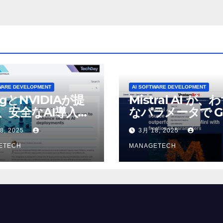
WARE DEVELOPMENT
AI SOFTWARE DEVELOPMENT
ogとNVIDIAが提
Mistral AI が、
、安全なAI導入を
なパラメータで G
4o Mini を上回
8, 2025
3月 18, 2025
いオープンソース
ETECH
デルをリリース |
MANAGETECH
VentureBeat