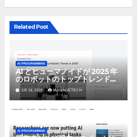
ン
Related Post
AI PROGRAMMING
AI とヒューマノイドが 2025 年
のロボットのトップトレンドに |
ASSEMBLY
3月 18, 2025
MANAGETECH
AI PROGRAMMING