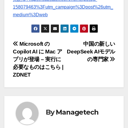
158079463%3Futm_campaign%3Dpost%26utm_
medium%3Dweb
投
Microsoft の
中国の新しい
Copilot AI に Mac ア
DeepSeek AIモデル
稿
プリが登場 – 実行に
の専門家
ナ
必要なものはこちら |
ZDNET
ビ
ゲ
ー
By
Managetech
シ
ョ