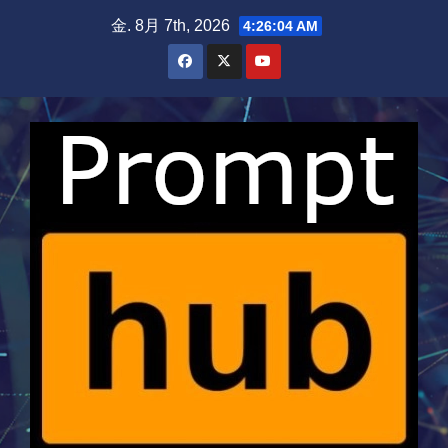
Skip
金. 8月 7th, 2026
4:26:05 AM
to
content