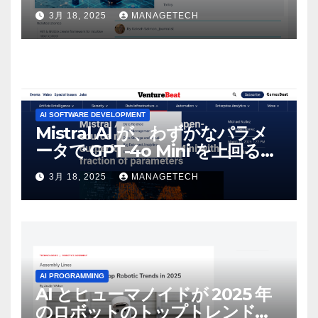
3月 18, 2025
MANAGETECH
AI SOFTWARE DEVELOPMENT
Mistral AI が、わずかなパラメ
ータで GPT-4o Mini を上回る新
しいオープンソース モデルをリ
3月 18, 2025
MANAGETECH
リース | VentureBeat
AI PROGRAMMING
AI とヒューマノイドが 2025 年
のロボットのトップトレンドに |