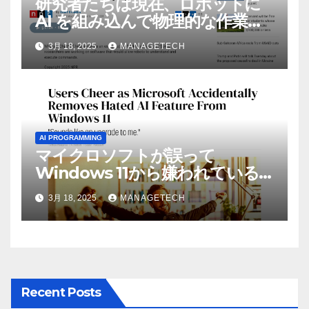
研究者たちは現在、ロボットに
AI を組み込んで物理的な作業を
実行させている | ノーザン パブ
3月 18, 2025
MANAGETECH
リック ラジオ: WNIJ および
WNIU
AI PROGRAMMING
マイクロソフトが誤って
Windows 11から嫌われている
AI機能を削除したことにユーザ
3月 18, 2025
MANAGETECH
ーが歓喜
Recent Posts