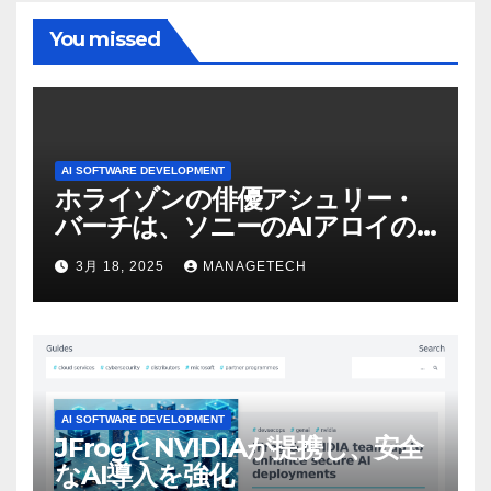
You missed
AI SOFTWARE DEVELOPMENT
ホライゾンの俳優アシュリー・
バーチは、ソニーのAIアロイの
ビデオを見て「ゲームパフォー
3月 18, 2025
MANAGETECH
マンスという芸術形式に不安を
感じた」と語る – IGN
AI SOFTWARE DEVELOPMENT
JFrogとNVIDIAが提携し、安全
なAI導入を強化