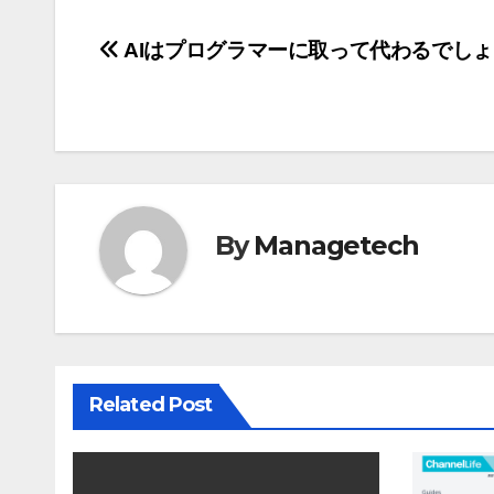
投
AIはプログラマーに取って代わるでしょ
稿
ナ
ビ
ゲ
By
Managetech
ー
シ
ョ
Related Post
ン