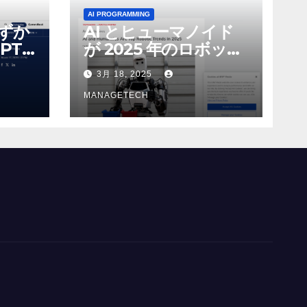
AI PROGRAMMING
わずか
AI とヒューマノイド
PT-
が 2025 年のロボット
る新し
のトップトレンドに |
3月 18, 2025
 モ
ASSEMBLY
MANAGETECH