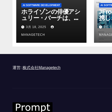
AI SOFTWARE DEVELOPMENT
AI SOFT
ホライゾンの俳優アシ
JFr
ュリー・バーチは、ソ
携し
ニーのAIアロイのビデ
強化
3月 18, 2025
3月 1
オを見て「ゲームパフ
ォーマンスという芸術
MANAGETECH
MANAG
形式に不安を感じた」
と語る – IGN
運営:
株式会社Managetech