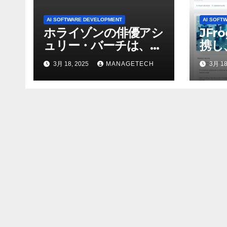
AI SOFTWARE DEVELOPMENT
AI SOFT
ホライゾンの俳優アシ
JFr
ュリー・バーチは、ソ
携し
ニーのAIアロイのビデ
強化
3月 18, 2025
MANAGETECH
3月 18
オを見て「ゲームパフ
ォーマンスという芸術
形式に不安を感じた」
と語る – IGN