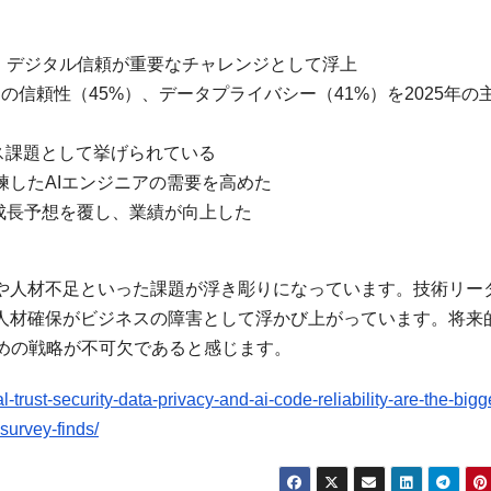
て、デジタル信頼が重要なチャレンジとして浮上
の信頼性（45%）、データプライバシー（41%）を2025年の
ネス課題として挙げられている
熟練したAIエンジニアの需要を高めた
な成長予想を覆し、業績が向上した
ィや人材不足といった課題が浮き彫りになっています。技術リー
や人材確保がビジネスの障害として浮かび上がっています。将来
めの戦略が不可欠であると感じます。
-trust-security-data-privacy-and-ai-code-reliability-are-the-bigg
survey-finds/