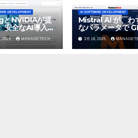
WARE DEVELOPMENT
AI SOFTWARE DEVELOPMENT
ogとNVIDIAが提
Mistral AI が、
、安全なAI導入を
なパラメータで GP
4o Mini を上回
, 2025
MANAGETECH
3月 18, 2025
MANAGET
いオープンソース
デルをリリース |
VentureBeat