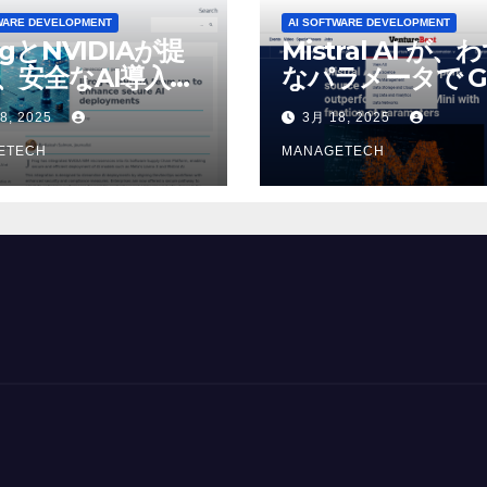
WARE DEVELOPMENT
AI SOFTWARE DEVELOPMENT
ogとNVIDIAが提
Mistral AI が、
、安全なAI導入を
なパラメータで G
4o Mini を上回
8, 2025
3月 18, 2025
いオープンソース
ETECH
デルをリリース |
MANAGETECH
VentureBeat