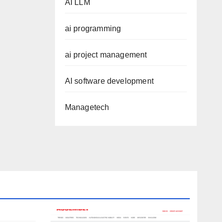
AI LLM
ai programming
ai project management
AI software development
Managetech