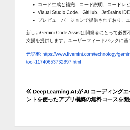
コード生成と補完、コード説明、コードレビ
Visual Studio Code、GitHub、JetBra
プレビューバージョンで提供されており、
新しいGemini Code Assistは開発者に
支援を提供します。ユーザーフィードバックに基
元記事: https://www.livemint.com/technology/gemini-c
tool-11740653732897.html
投
DeepLearning.AI が AI コーディン
ントを使ったアプリ構築の無料コースを開
稿
ナ
ビ