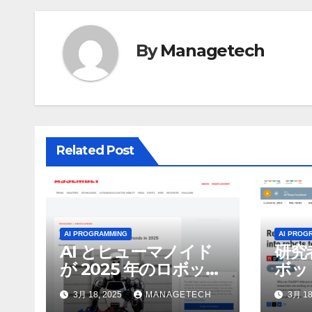
ゲ
By
Managetech
ー
シ
ョ
ン
Related Post
AI PROGRAMMING
AI PROG
AI とヒューマノイド
研究
が 2025 年のロボット
ボッ
のトップトレンドに |
んで
3月 18, 2025
MANAGETECH
3月 18
ASSEMBLY
行さ