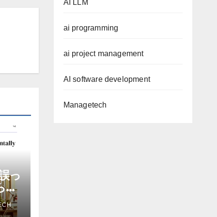
AI LLM
ai programming
ai project management
AI software development
Managetech
誤っ
から嫌
を削
ECH
ザー