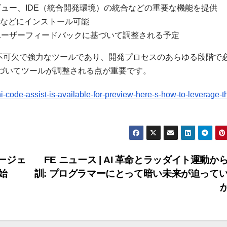
ュー、IDE（統合開発環境）の統合などの重要な機能を提供
ins IDEなどにインストール可能
ユーザーフィードバックに基づいて調整される予定
とって必要不可欠で強力なツールであり、開発プロセスのあらゆる段階で
づいてツールが調整される点が重要です。
ode-assist-is-available-for-preview-here-s-how-to-leverage-th
グエージェ
FE ニュース | AI 革命とラッダイト運動か
始
訓: プログラマーにとって暗い未来が迫って