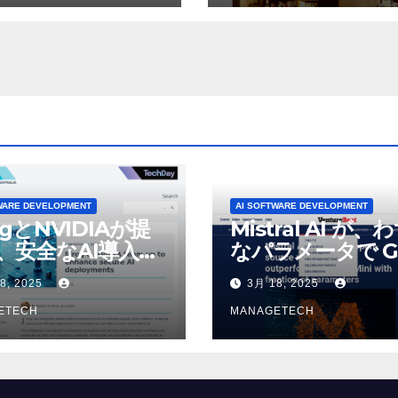
パブリック ラジオ:
が歓喜
J および WNIU
WARE DEVELOPMENT
AI SOFTWARE DEVELOPMENT
ogとNVIDIAが提
Mistral AI が、
、安全なAI導入を
なパラメータで G
4o Mini を上回
8, 2025
3月 18, 2025
いオープンソース
ETECH
デルをリリース |
MANAGETECH
VentureBeat