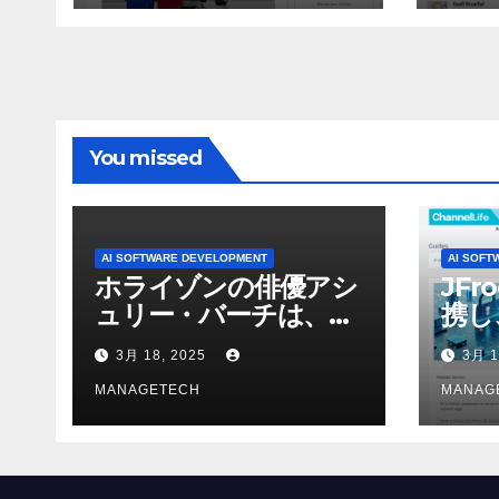
ン 
WNI
You missed
AI SOFTWARE DEVELOPMENT
AI SOFT
ホライゾンの俳優アシ
JFr
ュリー・バーチは、ソ
携し
ニーのAIアロイのビデ
強化
3月 18, 2025
3月 1
オを見て「ゲームパフ
ォーマンスという芸術
MANAGETECH
MANAG
形式に不安を感じた」
と語る – IGN