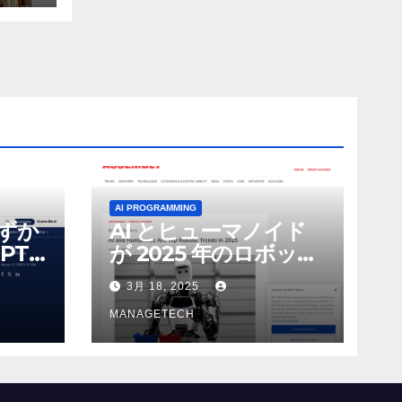
AI PROGRAMMING
わずか
AI とヒューマノイド
PT-
が 2025 年のロボット
る新し
のトップトレンドに |
3月 18, 2025
 モ
ASSEMBLY
MANAGETECH