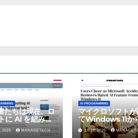
RAMMING
AI PROGRAMMING
者たちは現在、ロ
マイクロソフトが
トに AI を組み込
てWindows 11
物理的な作業を実
われているAI機能
, 2025
MANAGETECH
3月 18, 2025
MANAGET
せている | ノーザ
除したことにユー