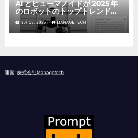
AI とヒューマノイドが 2025 年
のロボットのトップトレンドに |
ASSEMBLY
3月 18, 2025
MANAGETECH
運営:
株式会社Managetech