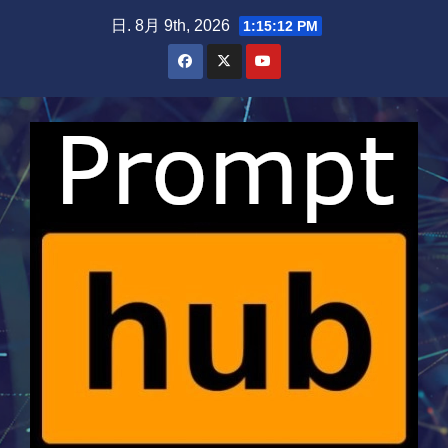
Skip
日. 8月 9th, 2026
1:15:13 PM
to
content