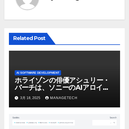
ョ
ン
Related Post
AI SOFTWARE DEVELOPMENT
ホライゾンの俳優アシュリー・
バーチは、ソニーのAIアロイの
ビデオを見て「ゲームパフォー
3月 18, 2025
MANAGETECH
マンスという芸術形式に不安を
感じた」と語る – IGN