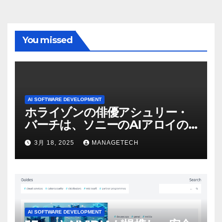
You missed
AI SOFTWARE DEVELOPMENT
ホライゾンの俳優アシュリー・
バーチは、ソニーのAIアロイの
ビデオを見て「ゲームパフォー
3月 18, 2025
MANAGETECH
マンスという芸術形式に不安を
感じた」と語る – IGN
AI SOFTWARE DEVELOPMENT