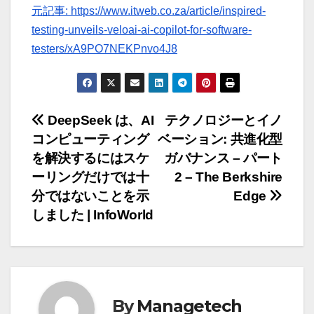
元記事: https://www.itweb.co.za/article/inspired-
testing-unveils-veloai-ai-copilot-for-software-
testers/xA9PO7NEKPnvo4J8
投
DeepSeek は、AI
テクノロジーとイノ
コンピューティング
ベーション: 共進化型
稿
を解決するにはスケ
ガバナンス – パート
ナ
ーリングだけでは十
2 – The Berkshire
分ではないことを示
Edge
ビ
しました | InfoWorld
ゲ
ー
シ
By
Managetech