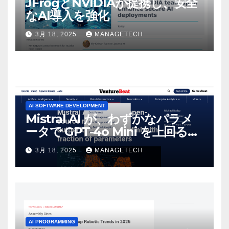
JFrogとNVIDIAが提携し、安全
なAI導入を強化
3月 18, 2025
MANAGETECH
AI SOFTWARE DEVELOPMENT
Mistral AI が、わずかなパラメ
ータで GPT-4o Mini を上回る新
しいオープンソース モデルをリ
3月 18, 2025
MANAGETECH
リース | VentureBeat
AI PROGRAMMING