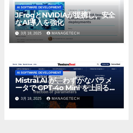
AI SOFTWARE DEVELOPMENT
JFrogとNVIDIAが提携し、安全
なAI導入を強化
3月 18, 2025
MANAGETECH
AI SOFTWARE DEVELOPMENT
Mistral AI が、わずかなパラメ
ータで GPT-4o Mini を上回る新
しいオープンソース モデルをリ
3月 18, 2025
MANAGETECH
リース | VentureBeat