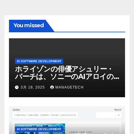
You missed
AI SOFTWARE DEVELOPMENT
ホライゾンの俳優アシュリー・
バーチは、ソニーのAIアロイの
ビデオを見て「ゲームパフォー
3月 18, 2025
MANAGETECH
マンスという芸術形式に不安を
感じた」と語る – IGN
AI SOFTWARE DEVELOPMENT