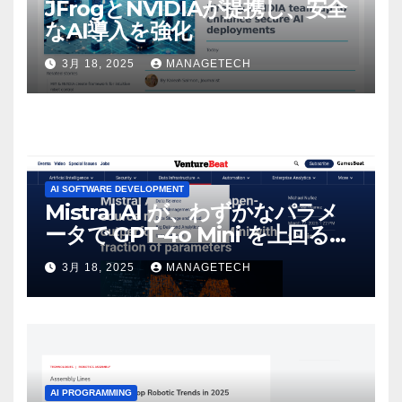
JFrogとNVIDIAが提携し、安全
なAI導入を強化
3月 18, 2025
MANAGETECH
AI SOFTWARE DEVELOPMENT
Mistral AI が、わずかなパラメ
ータで GPT-4o Mini を上回る新
しいオープンソース モデルをリ
3月 18, 2025
MANAGETECH
リース | VentureBeat
AI PROGRAMMING