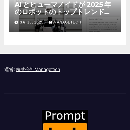
AI とヒューマノイドが 2025 年
のロボットのトップトレンドに |
ASSEMBLY
3月 18, 2025
MANAGETECH
運営:
株式会社Managetech