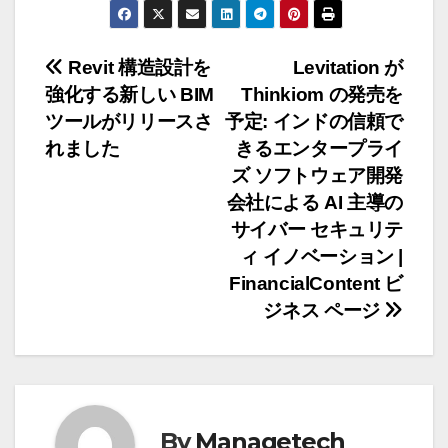
投
Revit 構造設計を
Levitation が
強化する新しい BIM
Thinkiom の発売を
稿
ツールがリリースさ
予定: インドの信頼で
ナ
れました
きるエンタープライ
ズ ソフトウェア開発
ビ
会社による AI 主導の
ゲ
サイバー セキュリテ
ィ イノベーション |
ー
FinancialContent ビ
ジネス ページ
シ
ョ
ン
By
Managetech