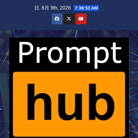
Skip
日. 8月 9th, 2026
7:38:54 AM
to
content