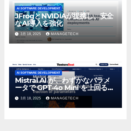
AI SOFTWARE DEVELOPMENT
JFrogとNVIDIAが提携し、安全
なAI導入を強化
3月 18, 2025
MANAGETECH
AI SOFTWARE DEVELOPMENT
Mistral AI が、わずかなパラメ
ータで GPT-4o Mini を上回る新
しいオープンソース モデルをリ
3月 18, 2025
MANAGETECH
リース | VentureBeat