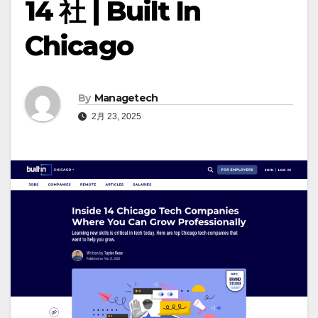
14 社 | Built In
Chicago
By
Managetech
2月 23, 2025