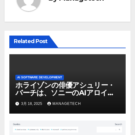
Related Post
AI SOFTWARE DEVELOPMENT
ホライゾンの俳優アシュリー・
バーチは、ソニーのAIアロイの
ビデオを見て「ゲームパフォー
3月 18, 2025
MANAGETECH
マンスという芸術形式に不安を
感じた」と語る – IGN