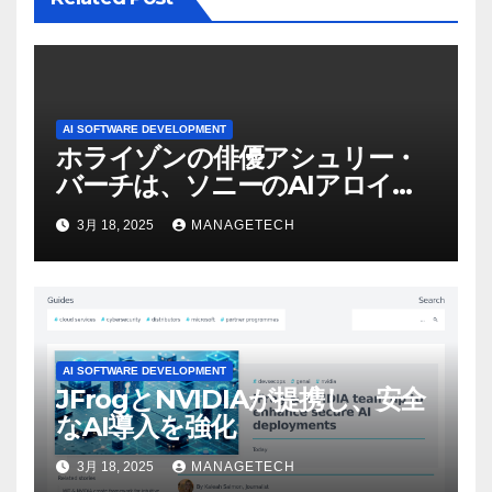
AI SOFTWARE DEVELOPMENT
ホライゾンの俳優アシュリー・
バーチは、ソニーのAIアロイの
ビデオを見て「ゲームパフォー
3月 18, 2025
MANAGETECH
マンスという芸術形式に不安を
感じた」と語る – IGN
AI SOFTWARE DEVELOPMENT
JFrogとNVIDIAが提携し、安全
なAI導入を強化
3月 18, 2025
MANAGETECH