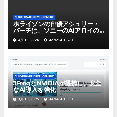
AI SOFTWARE DEVELOPMENT
ホライゾンの俳優アシュリー・
バーチは、ソニーのAIアロイの
ビデオを見て「ゲームパフォー
3月 18, 2025
MANAGETECH
マンスという芸術形式に不安を
感じた」と語る – IGN
AI SOFTWARE DEVELOPMENT
JFrogとNVIDIAが提携し、安全
なAI導入を強化
3月 18, 2025
MANAGETECH