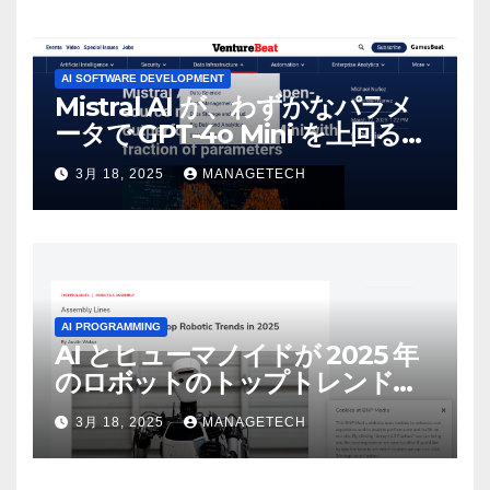
AI SOFTWARE DEVELOPMENT
Mistral AI が、わずかなパラメ
ータで GPT-4o Mini を上回る新
しいオープンソース モデルをリ
3月 18, 2025
MANAGETECH
リース | VentureBeat
AI PROGRAMMING
AI とヒューマノイドが 2025 年
のロボットのトップトレンドに |
ASSEMBLY
3月 18, 2025
MANAGETECH