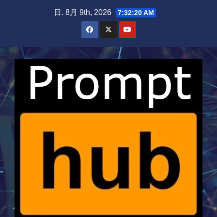
Skip
日. 8月 9th, 2026
7:32:21 AM
to
content