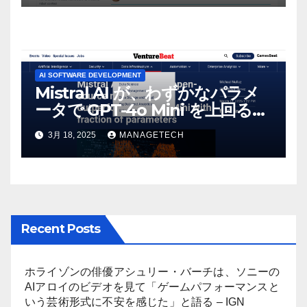
AI SOFTWARE DEVELOPMENT
Mistral AI が、わずかなパラメ
ータで GPT-4o Mini を上回る新
しいオープンソース モデルをリ
3月 18, 2025
MANAGETECH
リース | VentureBeat
Recent Posts
ホライゾンの俳優アシュリー・バーチは、ソニーの
AIアロイのビデオを見て「ゲームパフォーマンスと
いう芸術形式に不安を感じた」と語る – IGN