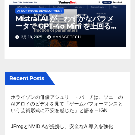
AI SOFTWARE DEVELOPMENT
Mistral AI が、わずかなパラメ
ータで GPT-4o Mini を上回る新
しいオープンソース モデルをリ
3月 18, 2025
MANAGETECH
リース | VentureBeat
Recent Posts
ホライゾンの俳優アシュリー・バーチは、ソニーの
AIアロイのビデオを見て「ゲームパフォーマンスと
いう芸術形式に不安を感じた」と語る – IGN
JFrogとNVIDIAが提携し、安全なAI導入を強化