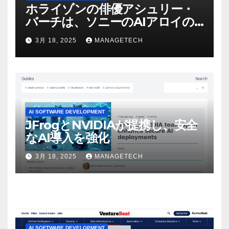
ホライゾンの俳優アシュリー・
バーチは、ソニーのAIアロイの
ビデオを見て「ゲームパフォー
3月 18, 2025
MANAGETECH
マンスという芸術形式に不安を
感じた」と語る – IGN
AI SOFTWARE DEVELOPMENT
JFrogとNVIDIAが提携し、安全
なAI導入を強化
3月 18, 2025
MANAGETECH
AI SOFTWARE DEVELOPMENT