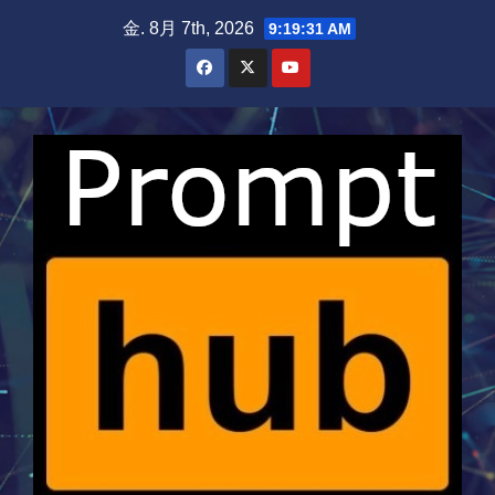
Skip
金. 8月 7th, 2026
9:19:32 AM
to
content