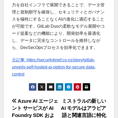
力を自社インフラで展開できることで、データ管
理と規制順守を確保し、セキュリティとガバナン
スを犠牲にすることなくAIの進化に適応すること
が可能です。GitLab Duoの柔軟なモデル展開やコ
ード提案などの機能により、開発効率を最適化
し、データに完全なコントロールを維持しなが
ら、DevSecOpsプロセスを効率化できます。
元記事: https://securitybrief.co.nz/story/gitlab-
unveils-self-hosted-ai-option-for-secure-data-
control
投
Azure AI エージェ
ミストラルの新しい
ント サービスが AI
AI モデルはアラビア
稿
Foundry SDK およ
語と関連言語に特化