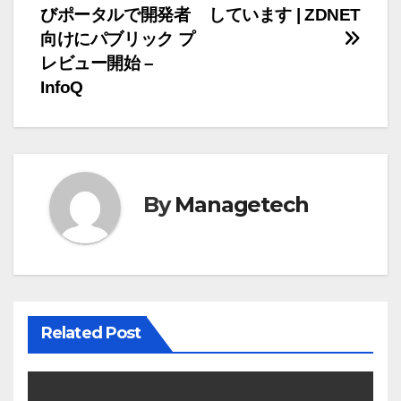
ナ
びポータルで開発者
しています | ZDNET
向けにパブリック プ
ビ
レビュー開始 –
ゲ
InfoQ
ー
シ
ョ
By
Managetech
ン
Related Post