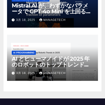
Mistral AI が、わずかなパラメ
ータで GPT-4o Mini を上回る新
しいオープンソース モデルをリ
3月 18, 2025
MANAGETECH
リース | VentureBeat
AI PROGRAMMING
AI とヒューマノイドが 2025 年
のロボットのトップトレンドに |
ASSEMBLY
3月 18, 2025
MANAGETECH