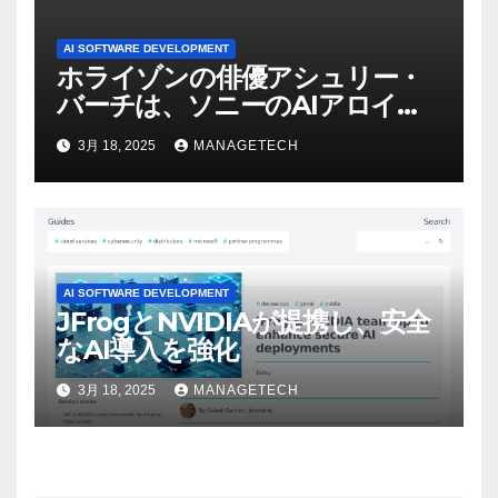
AI SOFTWARE DEVELOPMENT
ホライゾンの俳優アシュリー・
バーチは、ソニーのAIアロイの
ビデオを見て「ゲームパフォー
3月 18, 2025
MANAGETECH
マンスという芸術形式に不安を
感じた」と語る – IGN
AI SOFTWARE DEVELOPMENT
JFrogとNVIDIAが提携し、安全
なAI導入を強化
3月 18, 2025
MANAGETECH