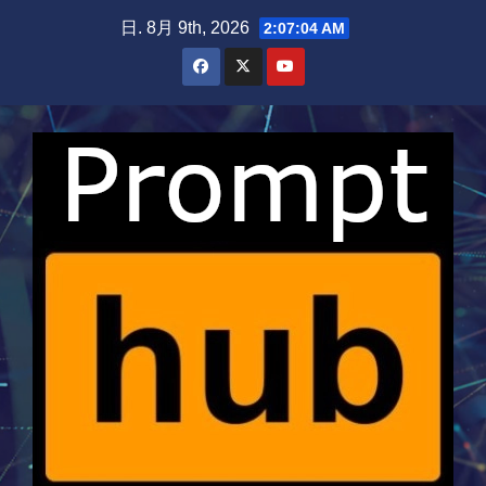
Skip
日. 8月 9th, 2026
2:07:05 AM
to
content