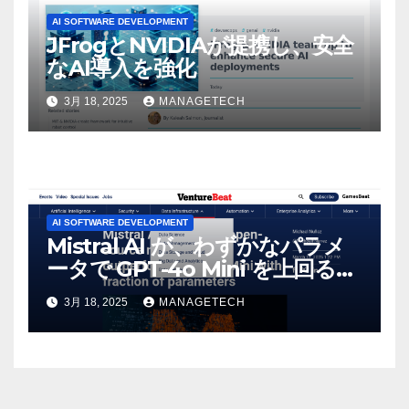
AI SOFTWARE DEVELOPMENT
JFrogとNVIDIAが提携し、安全
なAI導入を強化
3月 18, 2025
MANAGETECH
AI SOFTWARE DEVELOPMENT
Mistral AI が、わずかなパラメ
ータで GPT-4o Mini を上回る新
しいオープンソース モデルをリ
3月 18, 2025
MANAGETECH
リース | VentureBeat