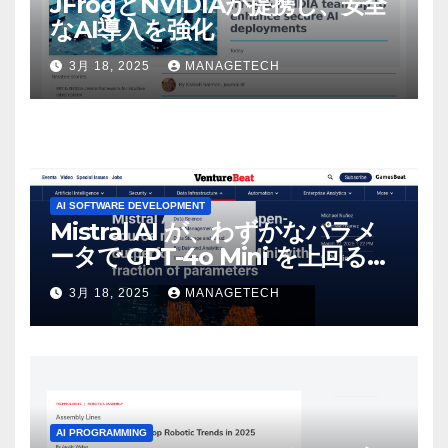
JFrogとNVIDIAが提携し、安全
なAI導入を強化
3月 18, 2025
MANAGETECH
AI SOFTWARE DEVELOPMENT
Mistral AI が、わずかなパラメ
ータで GPT-4o Mini を上回る新
しいオープンソース モデルをリ
3月 18, 2025
MANAGETECH
リース | VentureBeat
AI PROGRAMMING