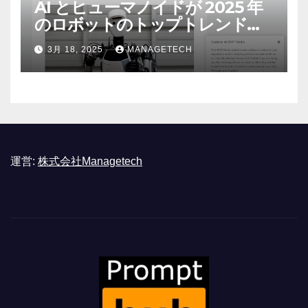
AI とヒューマノイドが 2025 年
のロボットのトップトレンドに |
ASSEMBLY
3月 18, 2025
MANAGETECH
運営:
株式会社Managetech