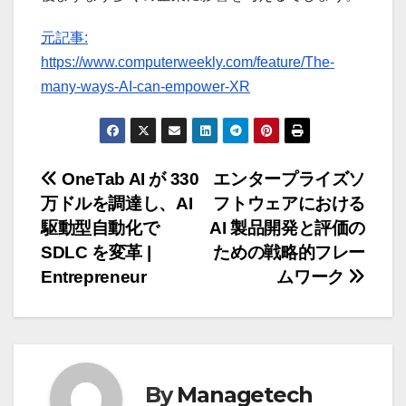
元記事:
https://www.computerweekly.com/feature/The-
many-ways-AI-can-empower-XR
投
OneTab AI が 330
エンタープライズソ
万ドルを調達し、AI
フトウェアにおける
稿
駆動型自動化で
AI 製品開発と評価の
ナ
SDLC を変革 |
ための戦略的フレー
Entrepreneur
ムワーク
ビ
ゲ
ー
By
Managetech