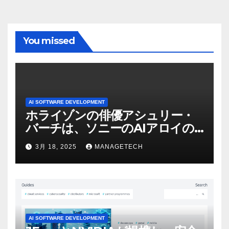
You missed
AI SOFTWARE DEVELOPMENT
ホライゾンの俳優アシュリー・
バーチは、ソニーのAIアロイの
ビデオを見て「ゲームパフォー
3月 18, 2025
MANAGETECH
マンスという芸術形式に不安を
感じた」と語る – IGN
AI SOFTWARE DEVELOPMENT