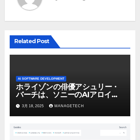
シ
ョ
ン
Related Post
AI SOFTWARE DEVELOPMENT
ホライゾンの俳優アシュリー・
バーチは、ソニーのAIアロイの
ビデオを見て「ゲームパフォー
3月 18, 2025
MANAGETECH
マンスという芸術形式に不安を
感じた」と語る – IGN