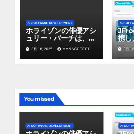
AI SOFTWARE DEVELOPMENT
AI SOFT
ホライゾンの俳優アシ
JFr
ュリー・バーチは、ソ
携し
ニーのAIアロイのビデ
強化
3月 18, 2025
MANAGETECH
3月 18
オを見て「ゲームパフ
ォーマンスという芸術
形式に不安を感じた」
と語る – IGN
You missed
AI SOFTWARE DEVELOPMENT
AI SOFT
ホライゾンの俳優アシ
JFr