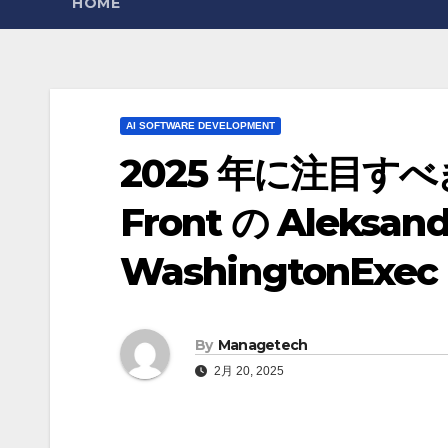
HOME
AI SOFTWARE DEVELOPMENT
2025 年に注目すべきト
Front の Aleksanda
WashingtonExec
By
Managetech
2月 20, 2025