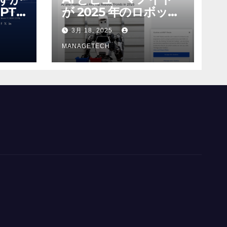
PT-
が 2025 年のロボット
る新し
のトップトレンドに |
3月 18, 2025
 モ
ASSEMBLY
MANAGETECH