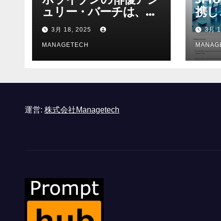
ュリー・バーチは、ソ
携し
ニーのAIアロイのビデ
強化
3月 18, 2025
3月 1
オを見て「ゲームパフ
ォーマンスという芸術
MANAGETECH
MANAG
形式に不安を感じた」
と語る – IGN
運営:
株式会社Managetech