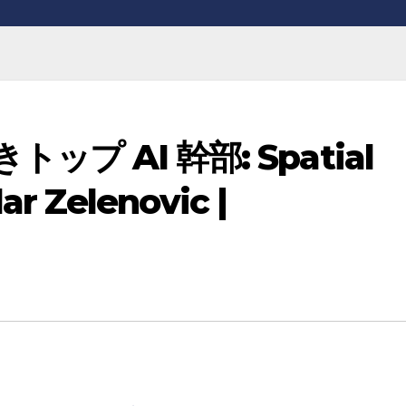
ップ AI 幹部: Spatial
r Zelenovic |