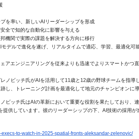
援
プを率い、新しいAIリーダーシップを形成
来の安全で知的な自動化に影響を与える
連邦機関で実際の課題を解決する方向に移行
クAIモデルで進化を遂げ、リアルタイムで適応、学習、最適化可
ウェアエンジニアリングを従来よりも迅速でよりスマートかつ
ノビッチ氏がAIを活用して11歳と12歳の野球チームを指導し
追跡し、トレーニング計画を最適化して地元のチャンピオンに
レノビッチ氏はAIの革新において重要な役割を果たしており、
を提供しています。彼のリーダーシップの下、AI技術の採用が
xecs-to-watch-in-2025-spatial-fronts-aleksandar-zelenovic/