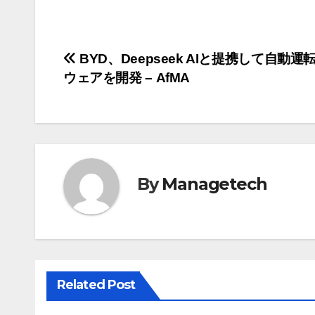
投
BYD、Deepseek AIと提携して自動運
ウェアを開発 – AfMA
稿
ナ
ビ
ゲ
By
Managetech
ー
シ
ョ
Related Post
ン