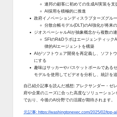
連邦の顧客に初めての生成AI実装を支
AI採用を積極的に推進
政府イノベーションディスラプターズグルー
分散台帳モデル(DLT)のAI強化が将
ジオスペーシャルAIが抽象概念から複数の
SFIのR&Dラボはエージェンティッ
律的AIエージェントを構築
AIがソフトウェア開発を再定義し、ソフト
にする
趣味はサッカーやバスケットボールであるゼレ
モデルを使用してビデオを分析し、統計を
自己紹介記事を読んだ感想: アレクサンダー・ゼ
府や企業のニーズに合った高度なソリューション
でおり、今後のAI分野での活躍が期待されます。
元記事: https://washingtonexec.com/2025/02/top-ai-e