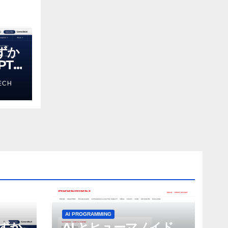
わずか
T-
る新し
ECH
 モ
AI PROGRAMMING
わずか
AI とヒューマノイド