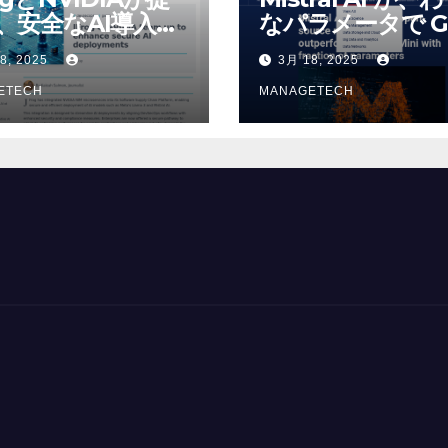
、安全なAI導入を
なパラメータで G
4o Mini を上回
8, 2025
3月 18, 2025
いオープンソース
ETECH
デルをリリース |
MANAGETECH
VentureBeat