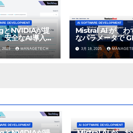
WARE DEVELOPMENT
AI SOFTWARE DEVELOPMENT
ogとNVIDIAが提
Mistral AI が、
、安全なAI導入を
なパラメータで GP
4o Mini を上回
, 2025
MANAGETECH
3月 18, 2025
MANAGET
いオープンソース
デルをリリース |
VentureBeat
WARE DEVELOPMENT
AI SOFTWARE DEVELOPMENT
ogとNVIDIAが提
Mistral AI が、