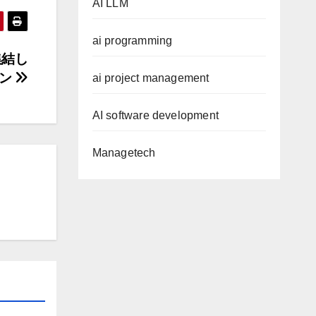
AI LLM
ai programming
集結し
ョン
ai project management
AI software development
Managetech