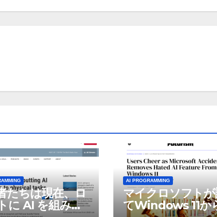
RAMMING
AI PROGRAMMING
者たちは現在、ロ
マイクロソフトが
トに AI を組み込
てWindows 11