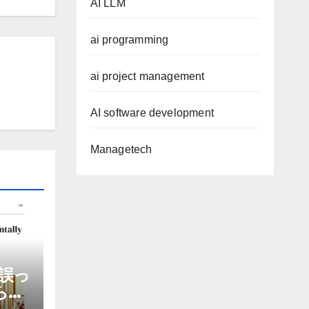
AI LLM
ai programming
ai project management
AI software development
Managetech
誤っ
から嫌