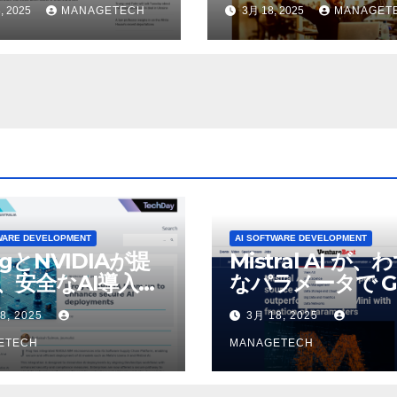
物理的な作業を実
われているAI機能
, 2025
MANAGETECH
3月 18, 2025
MANAGET
せている | ノーザ
除したことにユー
パブリック ラジオ:
が歓喜
J および WNIU
WARE DEVELOPMENT
AI SOFTWARE DEVELOPMENT
ogとNVIDIAが提
Mistral AI が、
、安全なAI導入を
なパラメータで G
4o Mini を上回
8, 2025
3月 18, 2025
いオープンソース
ETECH
デルをリリース |
MANAGETECH
VentureBeat