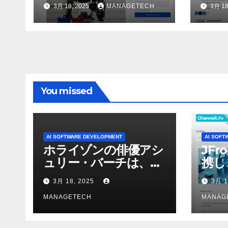
のトップトレンドに |
んで
3月 18, 2025
MANAGETECH
3月 18
ASSEMBLY
行さ
ン 
WNI
You missed
AI SOFTWARE DEVELOPMENT
AI SOFT
ホライゾンの俳優アシ
JFr
ュリー・バーチは、ソ
携し
ニーのAIアロイのビデ
強化
3月 18, 2025
3月 1
オを見て「ゲームパフ
ォーマンスという芸術
MANAGETECH
MANAG
形式に不安を感じた」
と語る – IGN