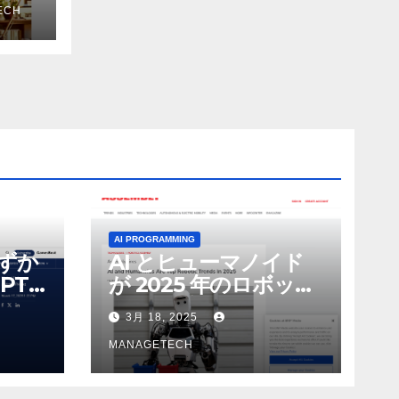
を削
ECH
ザー
AI PROGRAMMING
わずか
AI とヒューマノイド
PT-
が 2025 年のロボット
る新し
のトップトレンドに |
3月 18, 2025
 モ
ASSEMBLY
MANAGETECH