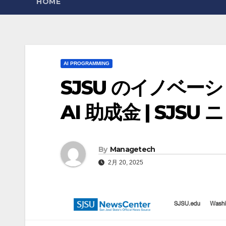
HOME
AI PROGRAMMING
SJSU のイノベ
AI 助成金 | SJS
By
Managetech
2月 20, 2025