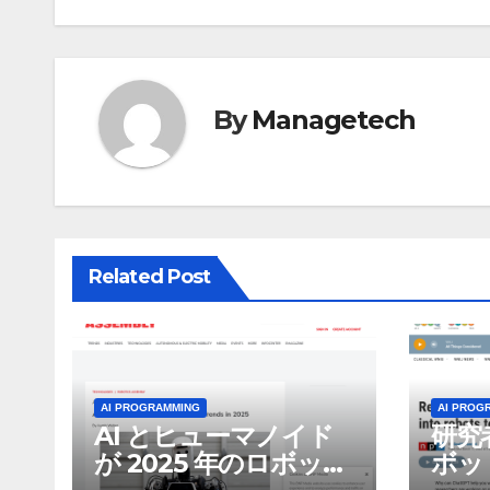
ビ
ゲ
By
Managetech
ー
シ
ョ
ン
Related Post
AI PROGRAMMING
AI PROG
AI とヒューマノイド
研究
が 2025 年のロボット
ボッ