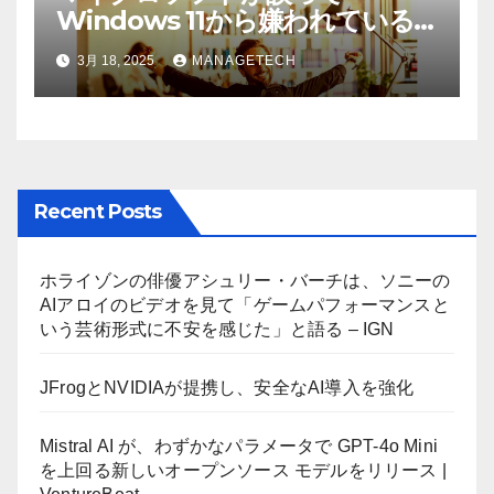
Windows 11から嫌われている
AI機能を削除したことにユーザ
3月 18, 2025
MANAGETECH
ーが歓喜
Recent Posts
ホライゾンの俳優アシュリー・バーチは、ソニーの
AIアロイのビデオを見て「ゲームパフォーマンスと
いう芸術形式に不安を感じた」と語る – IGN
JFrogとNVIDIAが提携し、安全なAI導入を強化
Mistral AI が、わずかなパラメータで GPT-4o Mini
を上回る新しいオープンソース モデルをリリース |