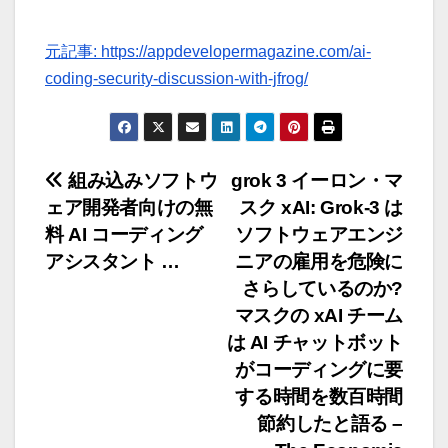
元記事: https://appdevelopermagazine.com/ai-
coding-security-discussion-with-jfrog/
投
組み込みソフトウ
grok 3 イーロン・マ
ェア開発者向けの無
スク xAI: Grok-3 は
稿
料 AI コーディング
ソフトウェアエンジ
ナ
アシスタント …
ニアの雇用を危険に
さらしているのか?
ビ
マスクの xAI チーム
ゲ
は AI チャットボット
がコーディングに要
ー
する時間を数百時間
節約したと語る –
シ