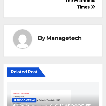
The Economic
ョ
Times
ン
By
Managetech
Related Post
AI PROGRAMMING