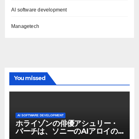
AI software development
Managetech
You missed
AI SOFTWARE DEVELOPMENT
ホライゾンの俳優アシュリー・
バーチは、ソニーのAIアロイの
ビデオを見て「ゲームパフォー