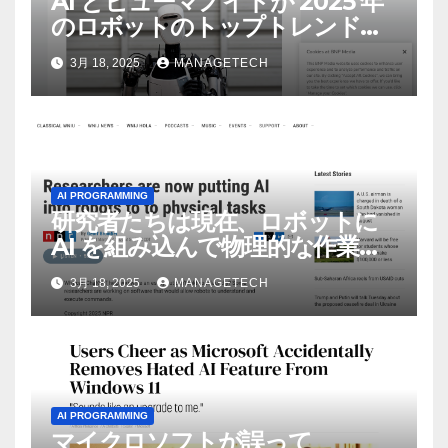
AI とヒューマノイドが 2025 年
のロボットのトップトレンドに |
ASSEMBLY
3月 18, 2025
MANAGETECH
AI PROGRAMMING
研究者たちは現在、ロボットに
AI を組み込んで物理的な作業を
実行させている | ノーザン パブ
3月 18, 2025
MANAGETECH
リック ラジオ: WNIJ および
WNIU
AI PROGRAMMING
マイクロソフトが誤って