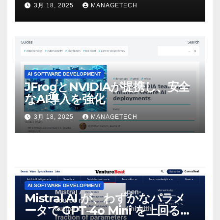
3月 18, 2025
MANAGETECH
マンスという芸術形式に不安を
感じた」と語る – IGN
AI SOFTWARE DEVELOPMENT
JFrogとNVIDIAが提携し、安全
なAI導入を強化
3月 18, 2025
MANAGETECH
AI SOFTWARE DEVELOPMENT
Mistral AI が、わずかなパラメ
ータで GPT-4o Mini を上回る新