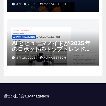
しいオープンソース モデルをリ
3月 18, 2025
MANAGETECH
リース | VentureBeat
AI PROGRAMMING
AI とヒューマノイドが 2025 年
のロボットのトップトレンドに |
ASSEMBLY
3月 18, 2025
MANAGETECH
運営:
株式会社Managetech