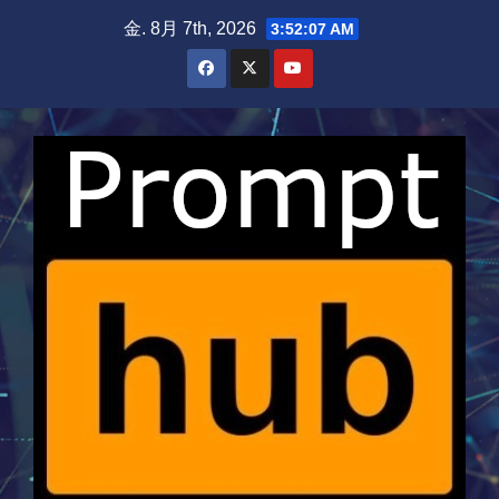
Skip
金. 8月 7th, 2026
3:52:07 AM
to
content