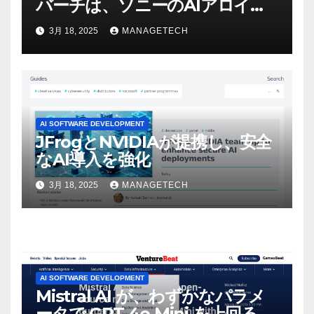
バーチは、ソニーのAIアロイの
ビデオを見て「ゲームパフォー
3月 18, 2025
MANAGETECH
マンスという芸術形式に不安を
感じた」と語る – IGN
AI SOFTWARE DEVELOPMENT
JFrogとNVIDIAが提携し、安全
なAI導入を強化
3月 18, 2025
MANAGETECH
AI SOFTWARE DEVELOPMENT
Mistral AI が、わずかなパラメ
ータで GPT-4o Mini を上回る新