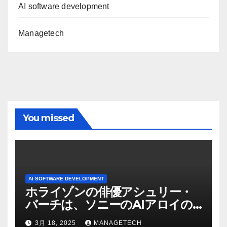
AI software development
Managetech
You missed
AI SOFTWARE DEVELOPMENT
ホライゾンの俳優アシュリー・
バーチは、ソニーのAIアロイの
ビデオを見て「ゲームパフォー
3月 18, 2025
MANAGETECH