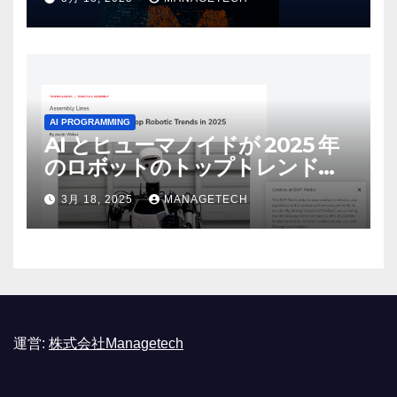
リース | VentureBeat
AI PROGRAMMING
AI とヒューマノイドが 2025 年
のロボットのトップトレンドに |
ASSEMBLY
3月 18, 2025
MANAGETECH
運営:
株式会社Managetech