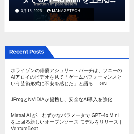
しいオープンソース モデルをリ
3月 18, 2025
MANAGETECH
リース | VentureBeat
Recent Posts
ホライゾンの俳優アシュリー・バーチは、ソニーの
AIアロイのビデオを見て「ゲームパフォーマンスと
いう芸術形式に不安を感じた」と語る – IGN
JFrogとNVIDIAが提携し、安全なAI導入を強化
Mistral AI が、わずかなパラメータで GPT-4o Mini
を上回る新しいオープンソース モデルをリリース |
VentureBeat