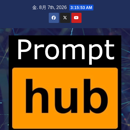
Skip
金. 8月 7th, 2026
3:15:54 AM
to
content