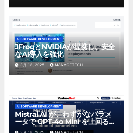
マンスという芸術形式に不安を
感じた」と語る – IGN
AI SOFTWARE DEVELOPMENT
JFrogとNVIDIAが提携し、安全
なAI導入を強化
3月 18, 2025
MANAGETECH
AI SOFTWARE DEVELOPMENT
Mistral AI が、わずかなパラメ
ータで GPT-4o Mini を上回る新
しいオープンソース モデルをリ
3月 18, 2025
MANAGETECH