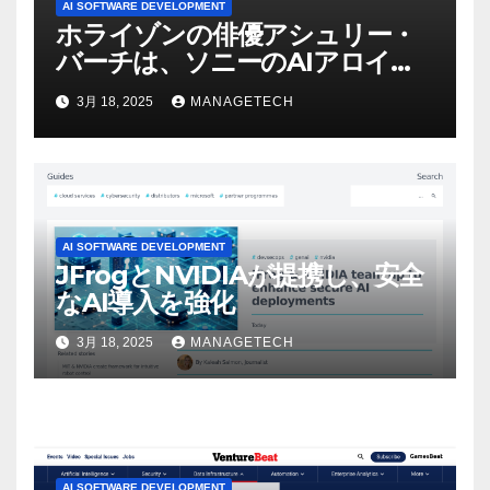
AI SOFTWARE DEVELOPMENT
ホライゾンの俳優アシュリー・
バーチは、ソニーのAIアロイの
ビデオを見て「ゲームパフォー
3月 18, 2025
MANAGETECH
マンスという芸術形式に不安を
感じた」と語る – IGN
AI SOFTWARE DEVELOPMENT
JFrogとNVIDIAが提携し、安全
なAI導入を強化
3月 18, 2025
MANAGETECH
AI SOFTWARE DEVELOPMENT