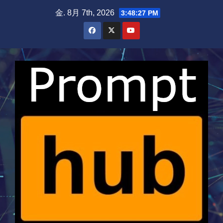
Skip
金. 8月 7th, 2026
3:48:28 PM
to
content