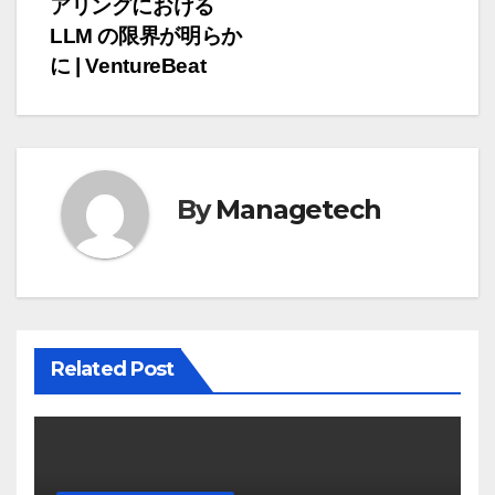
ビ
アリングにおける
ゲ
LLM の限界が明らか
に | VentureBeat
ー
シ
ョ
By
Managetech
ン
Related Post