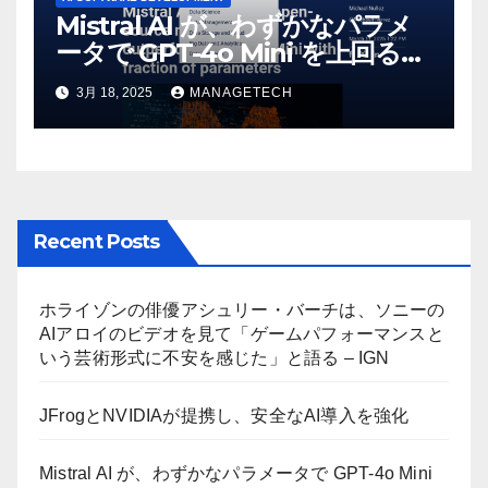
Mistral AI が、わずかなパラメ
ータで GPT-4o Mini を上回る新
しいオープンソース モデルをリ
3月 18, 2025
MANAGETECH
リース | VentureBeat
Recent Posts
ホライゾンの俳優アシュリー・バーチは、ソニーの
AIアロイのビデオを見て「ゲームパフォーマンスと
いう芸術形式に不安を感じた」と語る – IGN
JFrogとNVIDIAが提携し、安全なAI導入を強化
Mistral AI が、わずかなパラメータで GPT-4o Mini