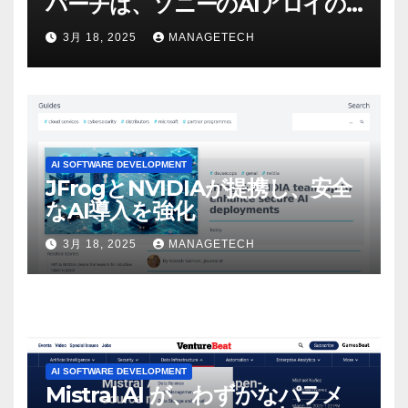
バーチは、ソニーのAIアロイの
ビデオを見て「ゲームパフォー
3月 18, 2025
MANAGETECH
マンスという芸術形式に不安を
感じた」と語る – IGN
AI SOFTWARE DEVELOPMENT
JFrogとNVIDIAが提携し、安全
なAI導入を強化
3月 18, 2025
MANAGETECH
AI SOFTWARE DEVELOPMENT
Mistral AI が、わずかなパラメ