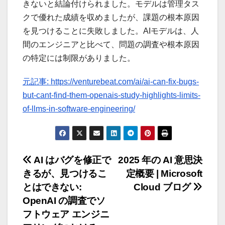
きないと結論付けられました。モデルは管理タス
クで優れた成績を収めましたが、課題の根本原因
を見つけることに失敗しました。AIモデルは、人
間のエンジニアと比べて、問題の調査や根本原因
の特定には制限がありました。
元記事: https://venturebeat.com/ai/ai-can-fix-bugs-
but-cant-find-them-openais-study-highlights-limits-
of-llms-in-software-engineering/
投
AI はバグを修正で
2025 年の AI 意思決
きるが、見つけるこ
定概要 | Microsoft
稿
とはできない:
Cloud ブログ
ナ
OpenAI の調査でソ
フトウェア エンジニ