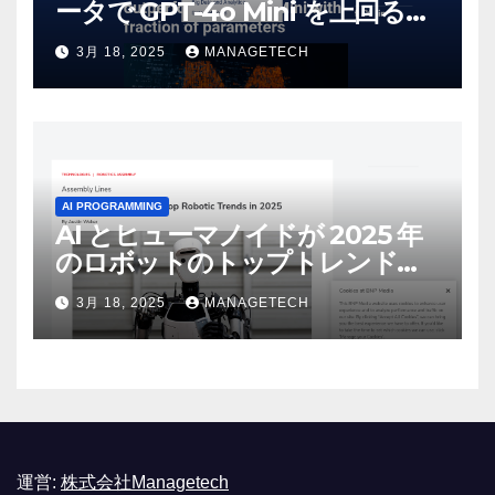
ータで GPT-4o Mini を上回る新
しいオープンソース モデルをリ
3月 18, 2025
MANAGETECH
リース | VentureBeat
AI PROGRAMMING
AI とヒューマノイドが 2025 年
のロボットのトップトレンドに |
ASSEMBLY
3月 18, 2025
MANAGETECH
運営:
株式会社Managetech