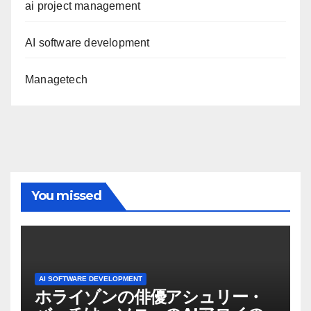
ai project management
AI software development
Managetech
You missed
AI SOFTWARE DEVELOPMENT
ホライゾンの俳優アシュリー・