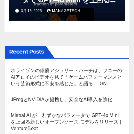
しいオープンソース モデルをリ
3月 18, 2025
MANAGETECH
リース | VentureBeat
Recent Posts
ホライゾンの俳優アシュリー・バーチは、ソニーの
AIアロイのビデオを見て「ゲームパフォーマンスと
いう芸術形式に不安を感じた」と語る – IGN
JFrogとNVIDIAが提携し、安全なAI導入を強化
Mistral AI が、わずかなパラメータで GPT-4o Mini
を上回る新しいオープンソース モデルをリリース |
VentureBeat