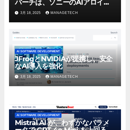
バーチは、ソニーのAIアロイの
ビデオを見て「ゲームパフォー
3月 18, 2025
MANAGETECH
マンスという芸術形式に不安を
感じた」と語る – IGN
AI SOFTWARE DEVELOPMENT
JFrogとNVIDIAが提携し、安全
なAI導入を強化
3月 18, 2025
MANAGETECH
AI SOFTWARE DEVELOPMENT
Mistral AI が、わずかなパラメ
ータで GPT-4o Mini を上回る新