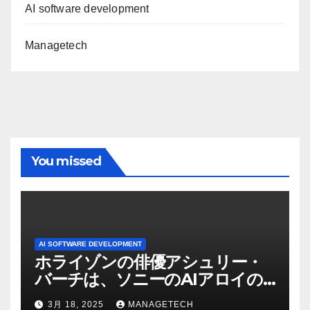
AI software development
Managetech
You missed
AI SOFTWARE DEVELOPMENT
ホライゾンの俳優アシュリー・
バーチは、ソニーのAIアロイの
ビデオを見て「ゲームパフォー
3月 18, 2025
MANAGETECH