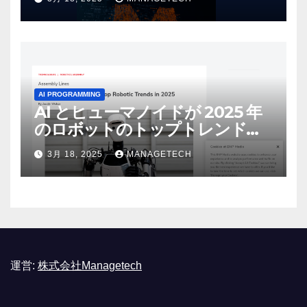
リース | VentureBeat
AI PROGRAMMING
AI とヒューマノイドが 2025 年
のロボットのトップトレンドに |
ASSEMBLY
3月 18, 2025
MANAGETECH
運営:
株式会社Managetech