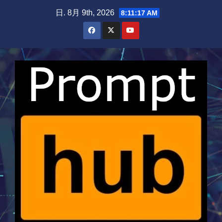
Skip
日. 8月 9th, 2026
8:11:18 AM
to
content