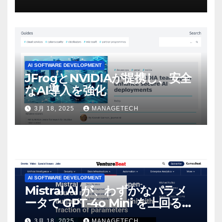
マンスという芸術形式に不安を
感じた」と語る – IGN
AI SOFTWARE DEVELOPMENT
JFrogとNVIDIAが提携し、安全
なAI導入を強化
3月 18, 2025
MANAGETECH
AI SOFTWARE DEVELOPMENT
Mistral AI が、わずかなパラメ
ータで GPT-4o Mini を上回る新
しいオープンソース モデルをリ
3月 18, 2025
MANAGETECH