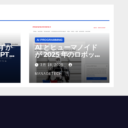
AI PROGRAMMING
わずか
AI とヒューマノイド
PT-
が 2025 年のロボット
る新し
のトップトレンドに |
3月 18, 2025
 モ
ASSEMBLY
MANAGETECH