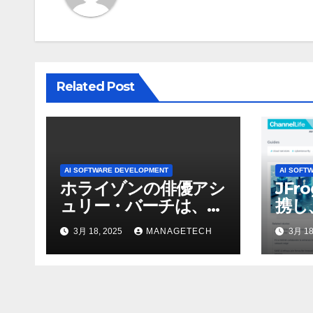
ー
シ
ョ
Related Post
ン
AI SOFTWARE DEVELOPMENT
AI SOFT
ホライゾンの俳優アシ
JFr
ュリー・バーチは、ソ
携し
ニーのAIアロイのビデ
強化
3月 18, 2025
MANAGETECH
3月 18
オを見て「ゲームパフ
ォーマンスという芸術
形式に不安を感じた」
と語る – IGN