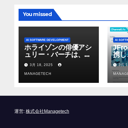
You missed
AI SOFTWARE DEVELOPMENT
AI SOFT
ホライゾンの俳優アシ
JFr
ュリー・バーチは、ソ
携し
ニーのAIアロイのビデ
強化
3月 18, 2025
3月 1
オを見て「ゲームパフ
ォーマンスという芸術
MANAGETECH
MANAG
形式に不安を感じた」
と語る – IGN
運営:
株式会社Managetech