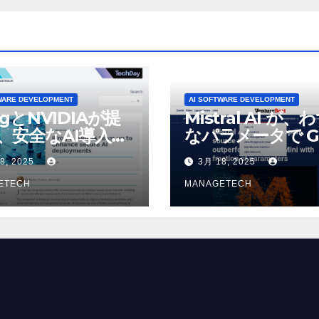
WARE DEVELOPMENT
AI SOFTWARE DEVELOPMENT
ogとNVIDIAが提
Mistral AI が、
、安全なAI導入を
なパラメータで G
4o Mini を上回
8, 2025
3月 18, 2025
いオープンソース
ETECH
デルをリリース |
MANAGETECH
VentureBeat