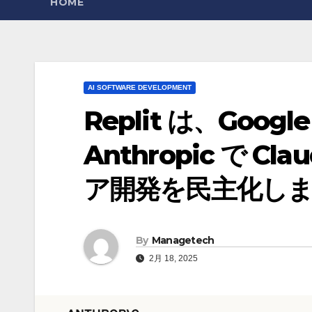
HOME
AI SOFTWARE DEVELOPMENT
Replit は、Google 
Anthropic で 
ア開発を民主化し
By
Managetech
2月 18, 2025