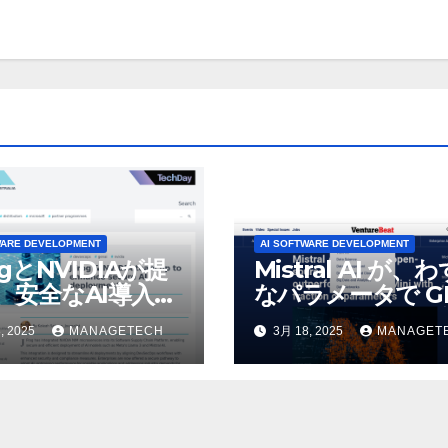
WARE DEVELOPMENT
AI SOFTWARE DEVELOPMENT
ogとNVIDIAが提
Mistral AI が、
、安全なAI導入を
なパラメータで GP
4o Mini を上回
, 2025
MANAGETECH
3月 18, 2025
MANAGET
いオープンソース
デルをリリース |
VentureBeat