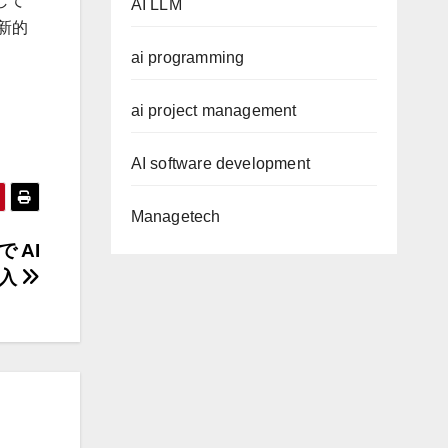
して
AI LLM
新的
ai programming
ai project management
AI software development
Managetech
 AI
導入