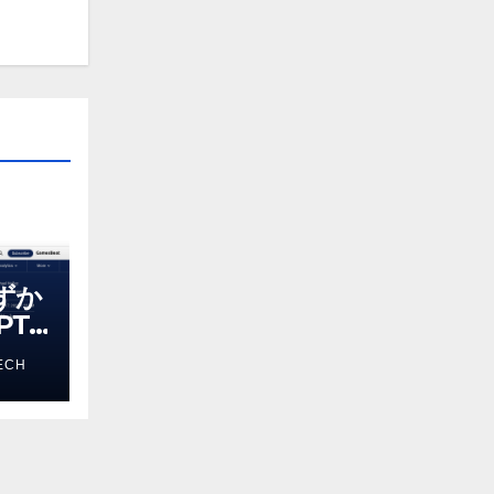
わずか
T-
る新し
ECH
 モ