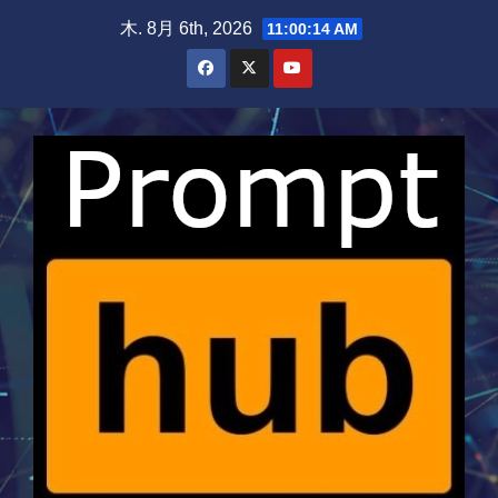
Skip
木. 8月 6th, 2026
11:00:15 AM
to
content