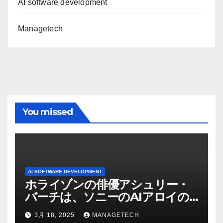
AI software development
Managetech
You missed
AI SOFTWARE DEVELOPMENT
ホライゾンの俳優アシュリー・
バーチは、ソニーのAIアロイの
ビデオを見て「ゲームパフォー
3月 18, 2025
MANAGETECH
マンスという芸術形式に不安を