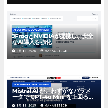
感じた」と語る – IGN
AI SOFTWARE DEVELOPMENT
JFrogとNVIDIAが提携し、安全
なAI導入を強化
3月 18, 2025
MANAGETECH
AI SOFTWARE DEVELOPMENT
Mistral AI が、わずかなパラメ
ータで GPT-4o Mini を上回る新
しいオープンソース モデルをリ
3月 18, 2025
MANAGETECH