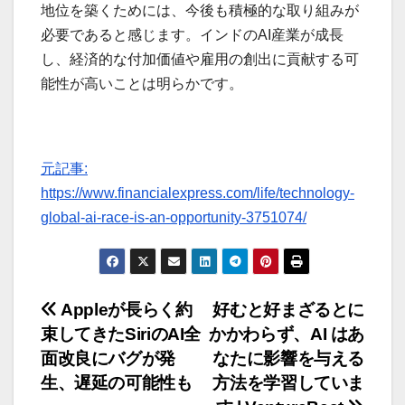
地位を築くためには、今後も積極的な取り組みが
必要であると感じます。インドのAI産業が成長
し、経済的な付加価値や雇用の創出に貢献する可
能性が高いことは明らかです。
元記事:
https://www.financialexpress.com/life/technology-
global-ai-race-is-an-opportunity-3751074/
投
Appleが長らく約
好むと好まざるとに
束してきたSiriのAI全
かかわらず、AI はあ
稿
面改良にバグが発
なたに影響を与える
ナ
生、遅延の可能性も
方法を学習していま