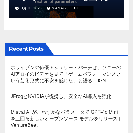
しいオープンソース モデルをリ
3月 18, 2025
MANAGETECH
リース | VentureBeat
Recent Posts
ホライゾンの俳優アシュリー・バーチは、ソニーの
AIアロイのビデオを見て「ゲームパフォーマンスと
いう芸術形式に不安を感じた」と語る – IGN
JFrogとNVIDIAが提携し、安全なAI導入を強化
Mistral AI が、わずかなパラメータで GPT-4o Mini
を上回る新しいオープンソース モデルをリリース |
VentureBeat