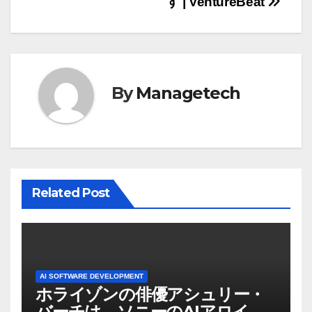
す | VentureBeat
ビ
ゲ
ー
By
Managetech
シ
ョ
ン
Related Post
AI SOFTWARE DEVELOPMENT
ホライゾンの俳優アシュリー・
バーチは、ソニーのAIアロイの