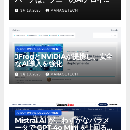
ビデオを見て「ゲームパフォー
3月 18, 2025
MANAGETECH
マンスという芸術形式に不安を
感じた」と語る – IGN
AI SOFTWARE DEVELOPMENT
JFrogとNVIDIAが提携し、安全
なAI導入を強化
3月 18, 2025
MANAGETECH
AI SOFTWARE DEVELOPMENT
Mistral AI が、わずかなパラメ
ータで GPT-4o Mini を上回る新