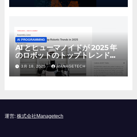
リース | VentureBeat
AI PROGRAMMING
AI とヒューマノイドが 2025 年
のロボットのトップトレンドに |
ASSEMBLY
3月 18, 2025
MANAGETECH
運営:
株式会社Managetech