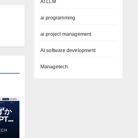
AI LLM
ai programming
ai project management
AI software development
Managetech
わずか
T-
る新し
ECH
 モ