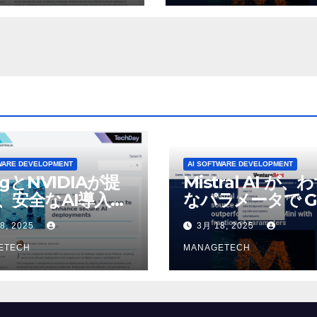
デルをリリース |
VentureBeat
WARE DEVELOPMENT
AI SOFTWARE DEVELOPMENT
ogとNVIDIAが提
Mistral AI が、
、安全なAI導入を
なパラメータで G
4o Mini を上回
8, 2025
3月 18, 2025
いオープンソース
ETECH
デルをリリース |
MANAGETECH
VentureBeat