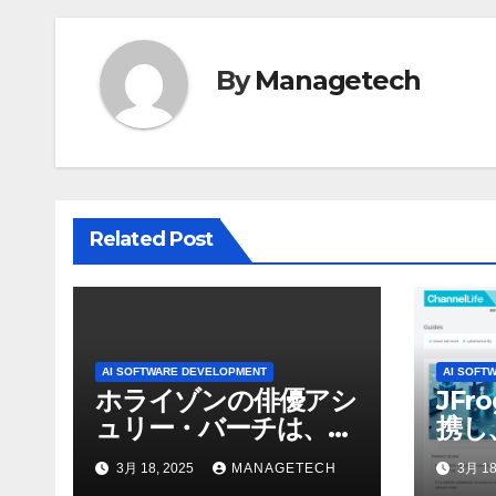
ビ
ゲ
By
Managetech
ー
シ
ョ
Related Post
ン
AI SOFTWARE DEVELOPMENT
AI SOFT
ホライゾンの俳優アシ
JFr
ュリー・バーチは、ソ
携し
ニーのAIアロイのビデ
強化
3月 18, 2025
MANAGETECH
3月 18
オを見て「ゲームパフ