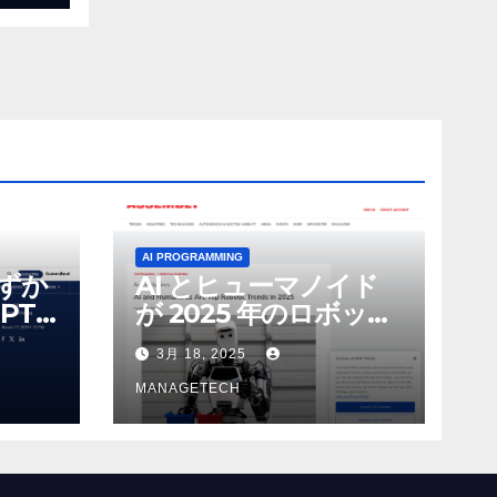
AI PROGRAMMING
わずか
AI とヒューマノイド
PT-
が 2025 年のロボット
る新し
のトップトレンドに |
3月 18, 2025
 モ
ASSEMBLY
MANAGETECH