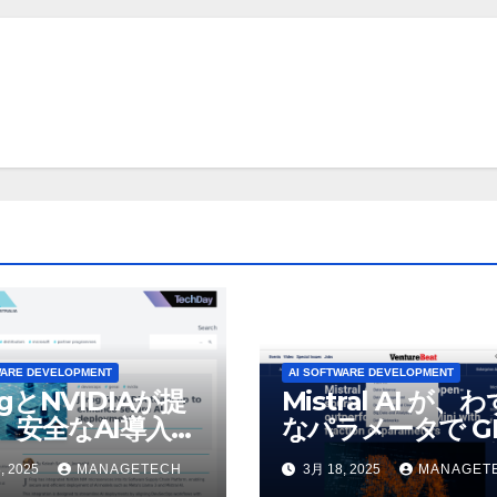
WARE DEVELOPMENT
AI SOFTWARE DEVELOPMENT
ogとNVIDIAが提
Mistral AI が、
、安全なAI導入を
なパラメータで GP
4o Mini を上回
, 2025
MANAGETECH
3月 18, 2025
MANAGET
いオープンソース