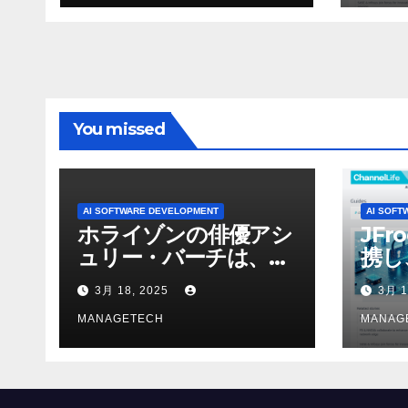
ォーマンスという芸術
形式に不安を感じた」
と語る – IGN
You missed
AI SOFTWARE DEVELOPMENT
AI SOFT
ホライゾンの俳優アシ
JFr
ュリー・バーチは、ソ
携し
ニーのAIアロイのビデ
強化
3月 18, 2025
3月 1
オを見て「ゲームパフ
ォーマンスという芸術
MANAGETECH
MANAG
形式に不安を感じた」
と語る – IGN