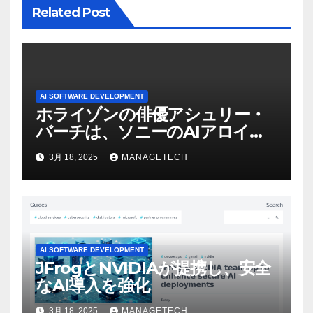
Related Post
AI SOFTWARE DEVELOPMENT
ホライゾンの俳優アシュリー・
バーチは、ソニーのAIアロイの
ビデオを見て「ゲームパフォー
3月 18, 2025
MANAGETECH
マンスという芸術形式に不安を
感じた」と語る – IGN
AI SOFTWARE DEVELOPMENT
JFrogとNVIDIAが提携し、安全
なAI導入を強化
3月 18, 2025
MANAGETECH