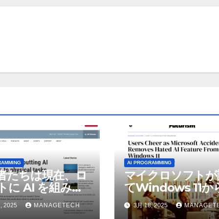
RAMMING
AI PROGRAMMING
者たちは現在、ロ
マイクロソフトが
トに AI を組み込
てWindows 11
物理的な作業を実
われているAI機能
, 2025
MANAGETECH
3月 18, 2025
MANAGET
せている | ノーザ
除したことにユー