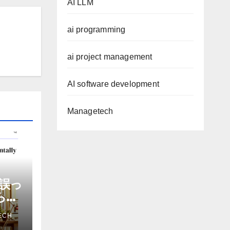
AI LLM
ai programming
ai project management
AI software development
Managetech
誤っ
から嫌
を削
ECH
ザー