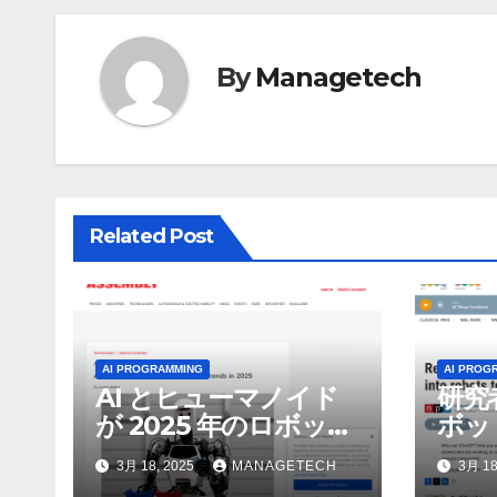
ゲ
By
Managetech
ー
シ
ョ
ン
Related Post
AI PROGRAMMING
AI PROG
AI とヒューマノイド
研究
が 2025 年のロボット
ボッ
のトップトレンドに |
んで
3月 18, 2025
MANAGETECH
3月 18
ASSEMBLY
行さ