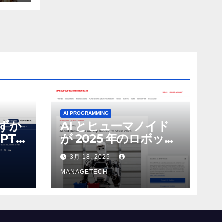
AI PROGRAMMING
わずか
AI とヒューマノイド
PT-
が 2025 年のロボット
る新し
のトップトレンドに |
3月 18, 2025
 モ
ASSEMBLY
MANAGETECH