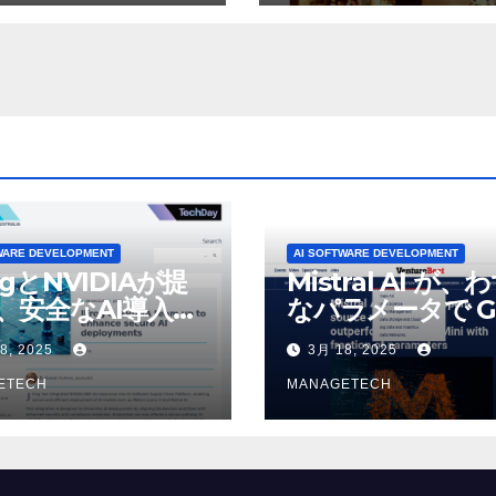
パブリック ラジオ:
が歓喜
J および WNIU
WARE DEVELOPMENT
AI SOFTWARE DEVELOPMENT
ogとNVIDIAが提
Mistral AI が、
、安全なAI導入を
なパラメータで G
4o Mini を上回
8, 2025
3月 18, 2025
いオープンソース
ETECH
デルをリリース |
MANAGETECH
VentureBeat