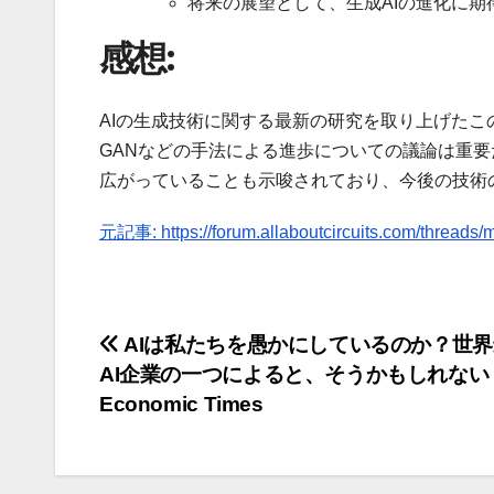
将来の展望として、生成AIの進化に期
感想:
AIの生成技術に関する最新の研究を取り上げた
GANなどの手法による進歩についての議論は重要
広がっていることも示唆されており、今後の技術
元記事: https://forum.allaboutcircuits.com/threads/
投
AIは私たちを愚かにしているのか？世
AI企業の一つによると、そうかもしれない –
稿
Economic Times
ナ
ビ