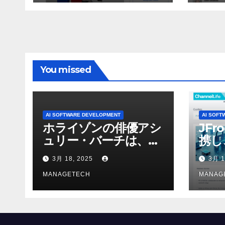
ン 
WNI
You missed
AI SOFTWARE DEVELOPMENT
AI SOFT
ホライゾンの俳優アシ
JFr
ュリー・バーチは、ソ
携し
ニーのAIアロイのビデ
強化
3月 18, 2025
3月 1
オを見て「ゲームパフ
ォーマンスという芸術
MANAGETECH
MANAG
形式に不安を感じた」
と語る – IGN