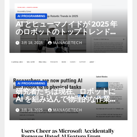
AI PROGRAMMING
AI とヒューマノイドが 2025 年
のロボットのトップトレンドに |
ASSEMBLY
3月 18, 2025
MANAGETECH
AI PROGRAMMING
研究者たちは現在、ロボットに
AI を組み込んで物理的な作業を
実行させている | ノーザン パブ
3月 18, 2025
MANAGETECH
リック ラジオ: WNIJ および
WNIU