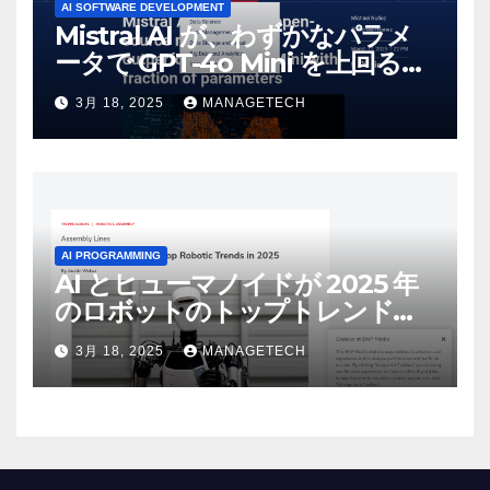
AI SOFTWARE DEVELOPMENT
Mistral AI が、わずかなパラメ
ータで GPT-4o Mini を上回る新
しいオープンソース モデルをリ
3月 18, 2025
MANAGETECH
リース | VentureBeat
AI PROGRAMMING
AI とヒューマノイドが 2025 年
のロボットのトップトレンドに |
ASSEMBLY
3月 18, 2025
MANAGETECH