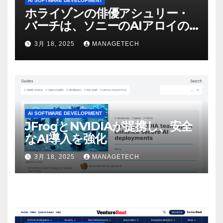
AI SOFTWARE DEVELOPMENT
ホライゾンの俳優アシュリー・
バーチは、ソニーのAIアロイの
ビデオを見て「ゲームパフォー
3月 18, 2025
MANAGETECH
マンスという芸術形式に不安を
感じた」と語る – IGN
AI SOFTWARE DEVELOPMENT
JFrogとNVIDIAが提携し、安全
なAI導入を強化
3月 18, 2025
MANAGETECH