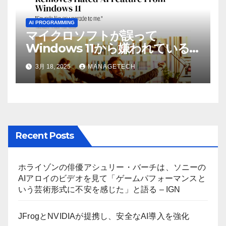
AI PROGRAMMING
マイクロソフトが誤って
Windows 11から嫌われている
AI機能を削除したことにユーザ
3月 18, 2025
MANAGETECH
ーが歓喜
Recent Posts
ホライゾンの俳優アシュリー・バーチは、ソニーの
AIアロイのビデオを見て「ゲームパフォーマンスと
いう芸術形式に不安を感じた」と語る – IGN
JFrogとNVIDIAが提携し、安全なAI導入を強化