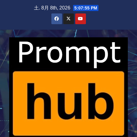
Skip
土. 8月 8th, 2026
5:07:56 PM
to
content