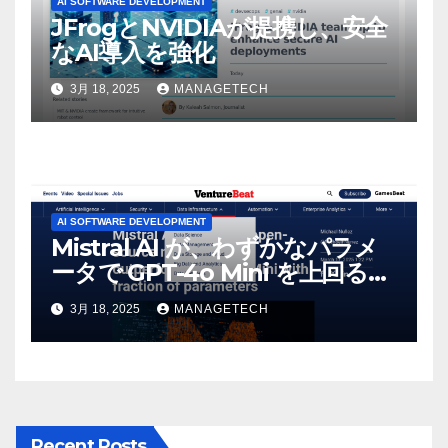
AI SOFTWARE DEVELOPMENT
JFrogとNVIDIAが提携し、安全
なAI導入を強化
3月 18, 2025
MANAGETECH
AI SOFTWARE DEVELOPMENT
Mistral AI が、わずかなパラメ
ータで GPT-4o Mini を上回る新
しいオープンソース モデルをリ
3月 18, 2025
MANAGETECH
リース | VentureBeat
Recent Posts