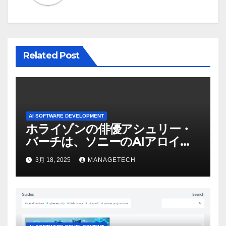
ン
Related Post
AI SOFTWARE DEVELOPMENT
ホライゾンの俳優アシュリー・
バーチは、ソニーのAIアロイの
ビデオを見て「ゲームパフォー
3月 18, 2025
MANAGETECH
マンスという芸術形式に不安を
感じた」と語る – IGN