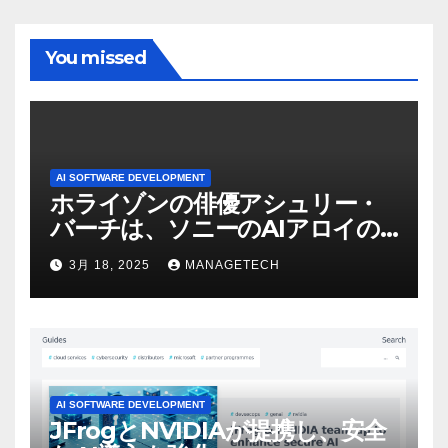
You missed
AI SOFTWARE DEVELOPMENT
ホライゾンの俳優アシュリー・
バーチは、ソニーのAIアロイの
ビデオを見て「ゲームパフォー
3月 18, 2025
MANAGETECH
マンスという芸術形式に不安を
感じた」と語る – IGN
AI SOFTWARE DEVELOPMENT
JFrogとNVIDIAが提携し、安全