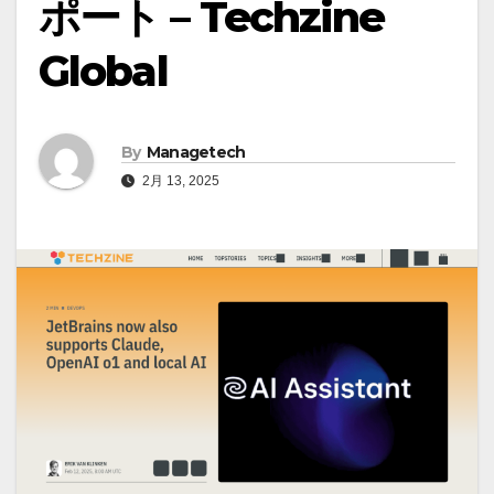
ポート – Techzine
Global
By
Managetech
2月 13, 2025