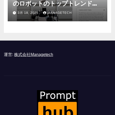
のロボットのトップトレンドに |
ASSEMBLY
3月 18, 2025
MANAGETECH
運営:
株式会社Managetech