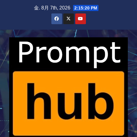
Skip
金. 8月 7th, 2026
2:15:21 PM
to
content