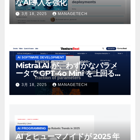
なAI導入を強化
3月 18, 2025
MANAGETECH
AI SOFTWARE DEVELOPMENT
Mistral AI が、わずかなパラメ
ータで GPT-4o Mini を上回る新
しいオープンソース モデルをリ
3月 18, 2025
MANAGETECH
リース | VentureBeat
AI PROGRAMMING
AI とヒューマノイドが 2025 年