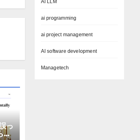
AI LLM
ai programming
ai project management
AI software development
Managetech
誤っ
から嫌