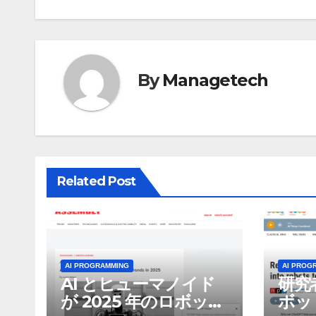
ビ
ゲ
By
Managetech
ー
シ
ョ
ン
Related Post
AI PROGRAMMING
AI PROG
AI とヒューマノイド
研究
が 2025 年のロボット
ボッ