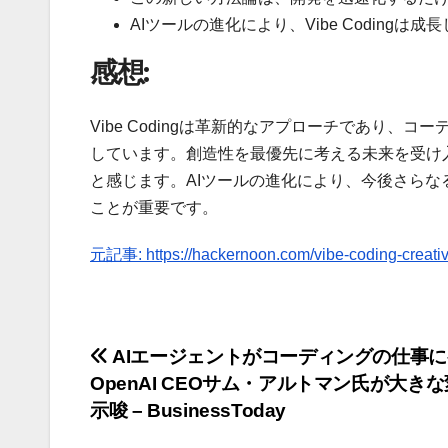
AIツールの進化により、Vibe Coding
感想:
Vibe Codingは革新的なアプローチであり
しています。創造性を最優先に考える未来を受け入れ
と感じます。AIツールの進化により、今後さら
ことが重要です。
元記事: https://hackernoon.com/vibe-coding-creativ
投
AIエージェントがコーディングの仕事
OpenAI CEOサム・アルトマン氏が大き
稿
示唆 – BusinessToday
ナ