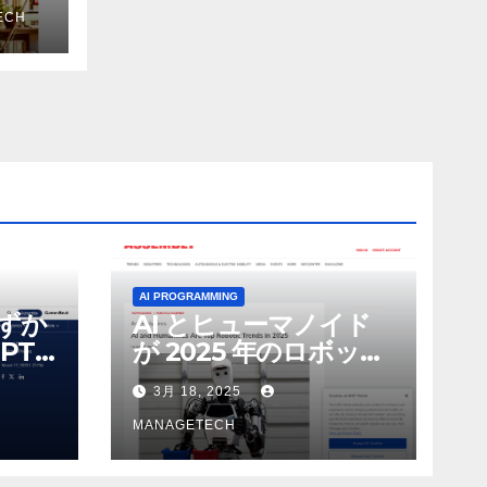
を削
ECH
ザー
AI PROGRAMMING
わずか
AI とヒューマノイド
PT-
が 2025 年のロボット
る新し
のトップトレンドに |
3月 18, 2025
 モ
ASSEMBLY
MANAGETECH