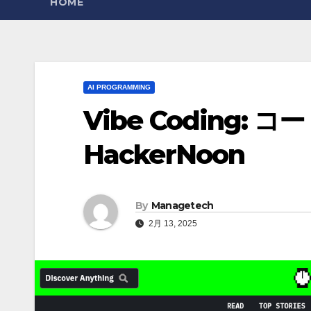
HOME
AI PROGRAMMING
Vibe Coding: 
HackerNoon
By
Managetech
2月 13, 2025