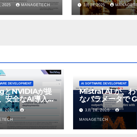
物理的な作業を実
われているAI機能
, 2025
MANAGETECH
3月 18, 2025
MANAGET
せている | ノーザ
除したことにユー
パブリック ラジオ:
が歓喜
J および WNIU
WARE DEVELOPMENT
AI SOFTWARE DEVELOPMENT
ogとNVIDIAが提
Mistral AI が、
、安全なAI導入を
なパラメータで G
4o Mini を上回
8, 2025
3月 18, 2025
いオープンソース
ETECH
デルをリリース |
MANAGETECH
VentureBeat