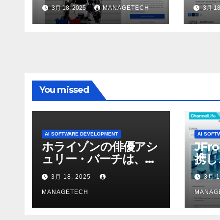
のトップトレンドに |
んで
3月 18, 2025
MANAGETECH
3月 18
ASSEMBLY
行さ
ン 
WNI
You missed
AI SOFTWARE DEVELOPMENT
AI SOFT
ホライゾンの俳優アシ
JFr
ュリー・バーチは、ソ
携し
ニーのAIアロイのビデ
強化
3月 18, 2025
3月 1
オを見て「ゲームパフ
ォーマンスという芸術
MANAGETECH
MANAG
形式に不安を感じた」