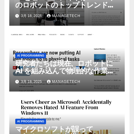
のロボットのトップトレンドに |
ASSEMBLY
3月 18, 2025
MANAGETECH
AI PROGRAMMING
研究者たちは現在、ロボットに
AI を組み込んで物理的な作業を
実行させている | ノーザン パブ
3月 18, 2025
MANAGETECH
リック ラジオ: WNIJ および
WNIU
AI PROGRAMMING
マイクロソフトが誤って