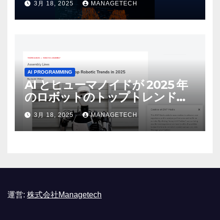
3月 18, 2025
MANAGETECH
リース | VentureBeat
AI PROGRAMMING
AI とヒューマノイドが 2025 年
のロボットのトップトレンドに |
ASSEMBLY
3月 18, 2025
MANAGETECH
運営:
株式会社Managetech