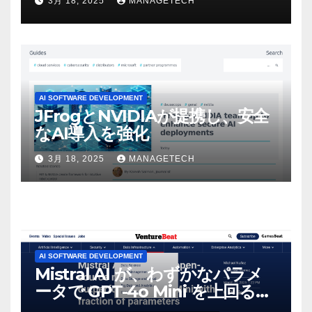
3月 18, 2025
MANAGETECH
マンスという芸術形式に不安を
感じた」と語る – IGN
AI SOFTWARE DEVELOPMENT
JFrogとNVIDIAが提携し、安全
なAI導入を強化
3月 18, 2025
MANAGETECH
AI SOFTWARE DEVELOPMENT
Mistral AI が、わずかなパラメ
ータで GPT-4o Mini を上回る新
しいオープンソース モデルをリ