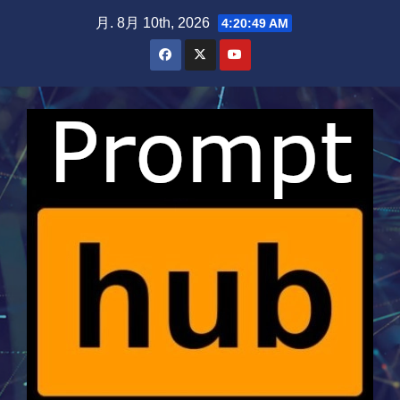
Skip
月. 8月 10th, 2026
4:20:50 AM
to
content