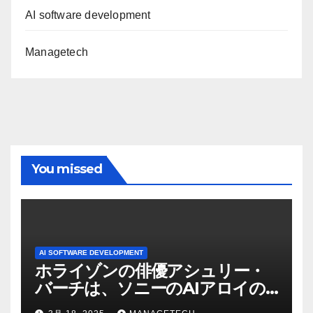
AI software development
Managetech
You missed
AI SOFTWARE DEVELOPMENT
ホライゾンの俳優アシュリー・
バーチは、ソニーのAIアロイの
ビデオを見て「ゲームパフォー