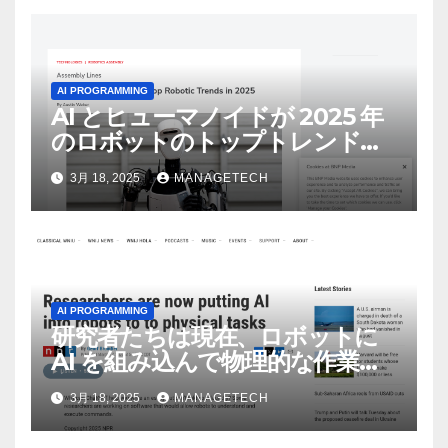
AI PROGRAMMING
AI とヒューマノイドが 2025 年
のロボットのトップトレンドに |
ASSEMBLY
3月 18, 2025
MANAGETECH
AI PROGRAMMING
研究者たちは現在、ロボットに
AI を組み込んで物理的な作業を
実行させている | ノーザン パブ
3月 18, 2025
MANAGETECH
リック ラジオ: WNIJ および
WNIU