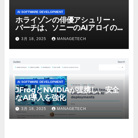
AI SOFTWARE DEVELOPMENT
ホライゾンの俳優アシュリー・
バーチは、ソニーのAIアロイの
ビデオを見て「ゲームパフォー
3月 18, 2025
MANAGETECH
マンスという芸術形式に不安を
感じた」と語る – IGN
AI SOFTWARE DEVELOPMENT
JFrogとNVIDIAが提携し、安全
なAI導入を強化
3月 18, 2025
MANAGETECH