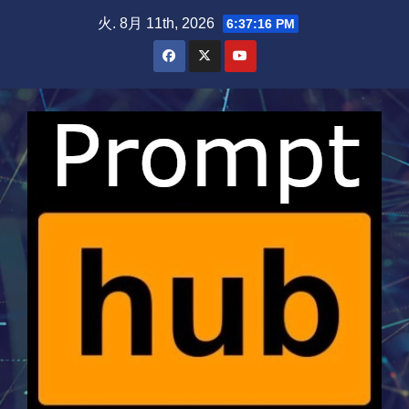
Skip
火. 8月 11th, 2026
6:37:17 PM
to
content