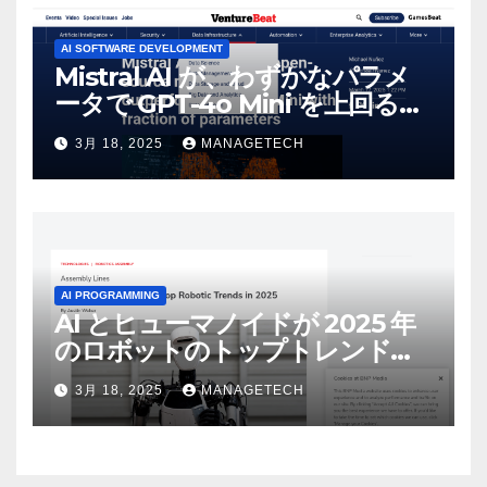
AI SOFTWARE DEVELOPMENT
Mistral AI が、わずかなパラメ
ータで GPT-4o Mini を上回る新
しいオープンソース モデルをリ
3月 18, 2025
MANAGETECH
リース | VentureBeat
AI PROGRAMMING
AI とヒューマノイドが 2025 年
のロボットのトップトレンドに |
ASSEMBLY
3月 18, 2025
MANAGETECH