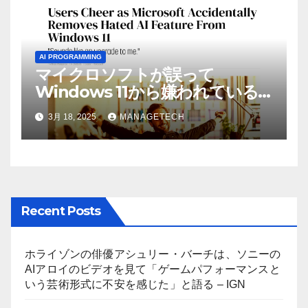
AI PROGRAMMING
マイクロソフトが誤って
Windows 11から嫌われている
AI機能を削除したことにユーザ
3月 18, 2025
MANAGETECH
ーが歓喜
Recent Posts
ホライゾンの俳優アシュリー・バーチは、ソニーの
AIアロイのビデオを見て「ゲームパフォーマンスと
いう芸術形式に不安を感じた」と語る – IGN