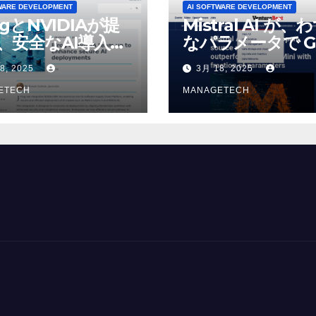
WARE DEVELOPMENT
AI SOFTWARE DEVELOPMENT
ogとNVIDIAが提
Mistral AI が、
、安全なAI導入を
なパラメータで G
4o Mini を上回
8, 2025
3月 18, 2025
いオープンソース
ETECH
デルをリリース |
MANAGETECH
VentureBeat