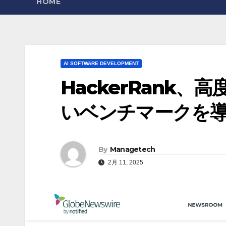
HOME
AI SOFTWARE DEVELOPMENT
HackerRank
いベンチマークを
By
Managetech
2月 11, 2025