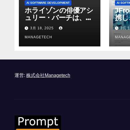
AI SOFTWARE DEVELOPMENT
AI SOFT
ホライゾンの俳優アシ
JFr
ュリー・バーチは、ソ
携し
ニーのAIアロイのビデ
強化
3月 18, 2025
3月 1
オを見て「ゲームパフ
ォーマンスという芸術
MANAGETECH
MANAG
形式に不安を感じた」
と語る – IGN
運営:
株式会社Managetech