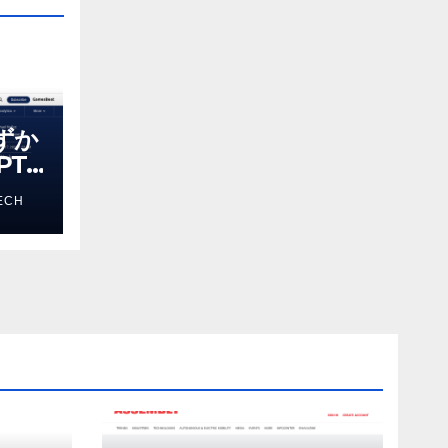
わずか
T-
る新し
ECH
 モ