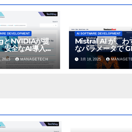
WARE DEVELOPMENT
AI SOFTWARE DEVELOPMENT
ogとNVIDIAが提
Mistral AI が、
、安全なAI導入を
なパラメータで GP
4o Mini を上回
, 2025
MANAGETECH
3月 18, 2025
MANAGET
いオープンソース
デルをリリース |
VentureBeat