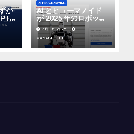
AI PROGRAMMING
わずか
AI とヒューマノイド
PT-
が 2025 年のロボット
る新し
のトップトレンドに |
3月 18, 2025
 モ
ASSEMBLY
MANAGETECH