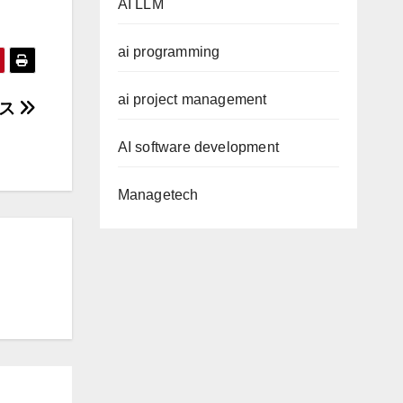
AI LLM
ai programming
ai project management
ース
AI software development
Managetech