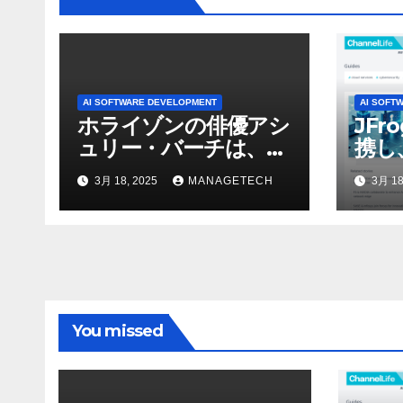
ン
AI SOFTWARE DEVELOPMENT
AI SOFT
ホライゾンの俳優アシ
JFr
ュリー・バーチは、ソ
携し
ニーのAIアロイのビデ
強化
3月 18, 2025
MANAGETECH
3月 18
オを見て「ゲームパフ
ォーマンスという芸術
形式に不安を感じた」
と語る – IGN
You missed